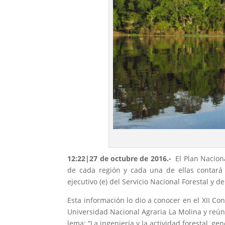
12:22|27 de octubre de 2016.-
El Plan Nacion
de cada región y cada una de ellas contará 
ejecutivo (e) del Servicio Nacional Forestal y de
Esta información lo dio a conocer en el XII Co
Universidad Nacional Agraria La Molina y reún
lema: “La ingeniería y la actividad forestal, ge