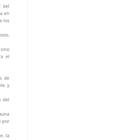
l del
da en
a los
ivos,
 sino
ra el
o, de
le, y
o del
Fauna
o por
e, la