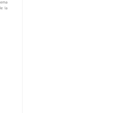
stema
de la