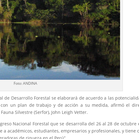
Foto: ANDINA
al de Desarrollo Forestal se elaborará de acuerdo a las potenciali
con un plan de trabajo y de acción a su medida, afirmó el dir
 Fauna Silvestre (Serfor), John Leigh Vetter.
ngreso Nacional Forestal que se desarrolla del 26 al 28 de octubre 
e a académicos, estudiantes, empresarios y profesionales, y tiene
neradoras de riqueza en el Perú”.