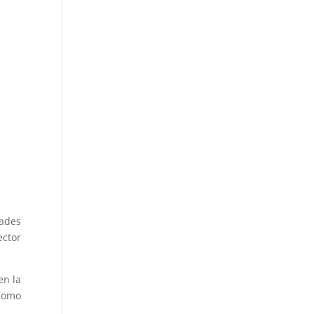
dades
ector
en la
 como