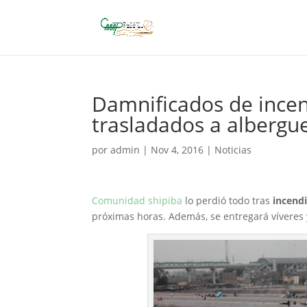
Damnificados de incen
trasladados a albergu
por
admin
|
Nov 4, 2016
|
Noticias
Comunidad shipiba
lo perdió todo tras
incend
próximas horas. Además, se entregará víveres 