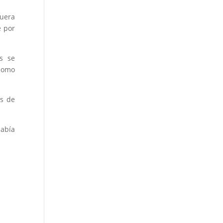
fuera
e por
as se
 como
os de
había