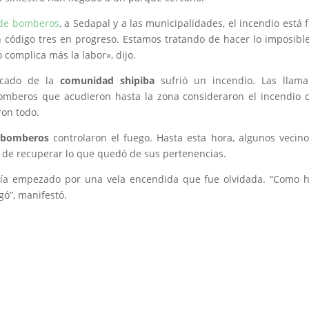
de bomberos
, a Sedapal y a las municipalidades, el incendio está 
n código tres en progreso. Estamos tratando de hacer lo imposibl
o complica más la labor», dijo.
rcado de la
comunidad shipiba
sufrió un incendio. Las llam
bomberos que acudieron hasta la zona consideraron el incendio
ron todo.
bomberos
controlaron el fuego. Hasta esta hora, algunos vecin
o de recuperar lo que quedó de sus pertenencias.
bría empezado por una vela encendida que fue olvidada. “Como 
gó”, manifestó.