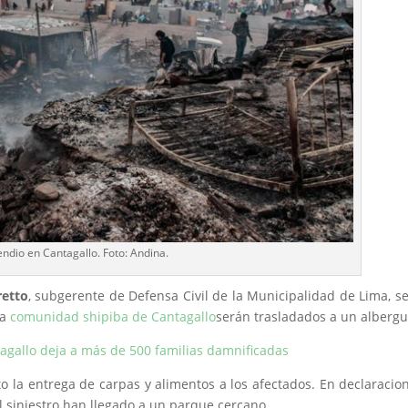
endio en Cantagallo. Foto: Andina.
retto
, subgerente de Defensa Civil de la Municipalidad de Lima, s
la
comunidad shipiba de Cantagallo
serán trasladados a un albergu
gallo deja a más de 500 familias damnificadas
to la entrega de carpas y alimentos a los afectados. En declaracio
el siniestro han llegado a un parque cercano.