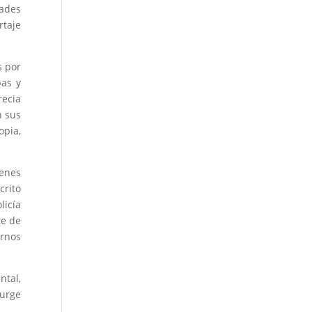
dades
rtaje
s por
bas y
recia
n sus
opia,
ienes
rito
licía
te de
ernos
ntal,
surge