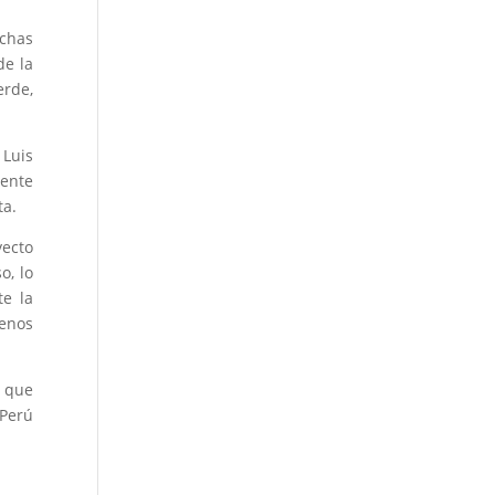
uchas
de la
erde,
 Luis
ente
ta.
yecto
o, lo
e la
menos
s que
 Perú