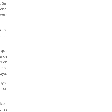
. Sin
ional
mente
, los
zonas
 que
ia de
os en
semos
mayo.
cuyos
o con
icos:
sonas