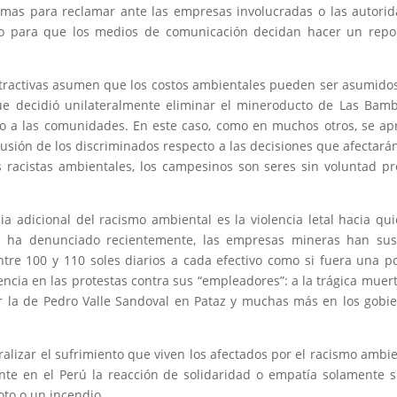
emas para reclamar ante las empresas involucradas o las autori
 o para que los medios de comunicación decidan hacer un repo
xtractivas asumen que los costos ambientales pueden ser asumido
e decidió unilateralmente eliminar el mineroducto de Las Bam
ndo a las comunidades. En este caso, como en muchos otros, se ap
lusión de los discriminados respecto a las decisiones que afectará
 racistas ambientales, los campesinos son seres sin voluntad pr
a adicional del racismo ambiental es la violencia letal hacia qu
e ha denunciado recientemente, las empresas mineras han susc
tre 100 y 110 soles diarios a cada efectivo como si fuera una po
lencia en las protestas contra sus “empleadores”: a la trágica muer
 la de Pedro Valle Sandoval en Pataz y muchas más en los gobi
ralizar el sufrimiento que viven los afectados por el racismo ambie
te en el Perú la reacción de solidaridad o empatía solamente 
to o un incendio.