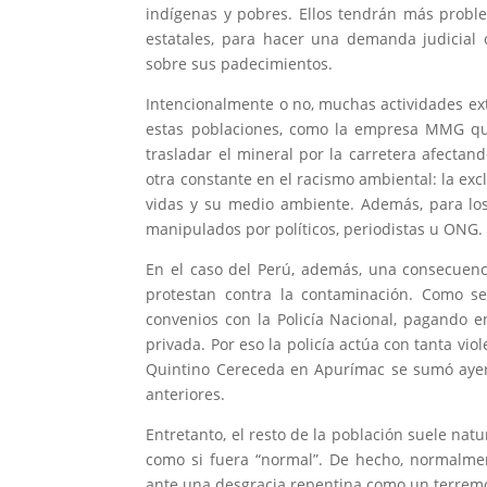
indígenas y pobres. Ellos tendrán más probl
estatales, para hacer una demanda judicial
sobre sus padecimientos.
Intencionalmente o no, muchas actividades e
estas poblaciones, como la empresa MMG qu
trasladar el mineral por la carretera afecta
otra constante en el racismo ambiental: la exc
vidas y su medio ambiente. Además, para los
manipulados por políticos, periodistas u ONG.
En el caso del Perú, además, una consecuenci
protestan contra la contaminación. Como s
convenios con la Policía Nacional, pagando en
privada. Por eso la policía actúa con tanta vio
Quintino Cereceda en Apurímac se sumó ayer
anteriores.
Entretanto, el resto de la población suele natu
como si fuera “normal”. De hecho, normalmen
ante una desgracia repentina como un terremo