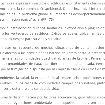
ismo se expresa en insultos o actitudes explícitamente ofensivas
nos como la contaminación ambiental. De hecho, a nivel internac
nación es un problema global, su impacto es desproporcionada
criminación étnico/racial (RP 175).
 la instalación de rellenos sanitarios, la exposición a plaguicidas
 o los vertederos de residuos tóxicos se suelen ubicar en las 
do los riesgos para su vida y su salud.
da hacer un recuento de muchas situaciones de contaminación
ue afectan a las comunidades nativas de Loreto hasta la presenc
amente a las comunidades quechuahablantes de Espinar. Pensem
 a las comunidades de Pataz (La Libertad) la semana pasada. Pen
 por la fumigación dispuesta por la empresa Gloria en el mes de 
 ambiente, la salud, la economía local recaen sobre poblaciones 
nerables. En los casos de comunidades campesinas y nativas, junt
 serio deterioro a la calidad de vida.
ma la discriminación por factores económicos, geográficos y étn
identes regulaciones ambientales son aquellos donde viven per