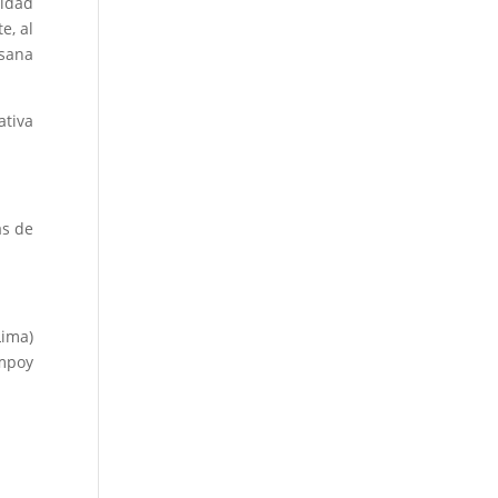
nidad
e, al
usana
ativa
as de
Lima)
ampoy