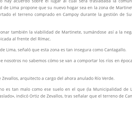
o hay acuerdo sobre el lugar al cual será trasladada la comu
ad de Lima propone que su nuevo hogar sea en la zona de Martinet
artado el terreno comprado en Campoy durante la gestión de S
ionar también la viabilidad de Martinete, sumándose así a la neg
icada al frente del Rímac.
 de Lima, señaló que esta zona es tan insegura como Cantagallo.
ue nosotros no sabemos cómo se van a comportar los ríos en époc
 Zevallos, arquitecto a cargo del ahora anulado Río Verde.
eno es tan malo como ese suelo en el que (la Municipalidad de 
slado», indicó Ortiz de Zevallos, tras señalar que el terreno de C