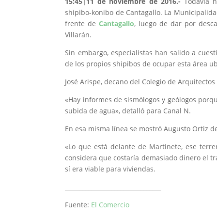
15:45
|11 de noviembre de 2016.-
Todavía n
shipibo-konibo de Cantagallo. La Municipalid
frente de
Cantagallo
, luego de dar por desc
Villarán.
Sin embargo, especialistas han salido a cuest
de los propios shipibos de ocupar esta área ub
José Arispe, decano del Colegio de Arquitectos
«Hay informes de sismólogos y geólogos porq
subida de agua», detalló para Canal N.
En esa misma línea se mostró Augusto Ortiz de
«Lo que está delante de Martinete, ese terr
considera que costaría demasiado dinero el tra
sí era viable para viviendas.
_________________________________
Fuente:
El Comercio