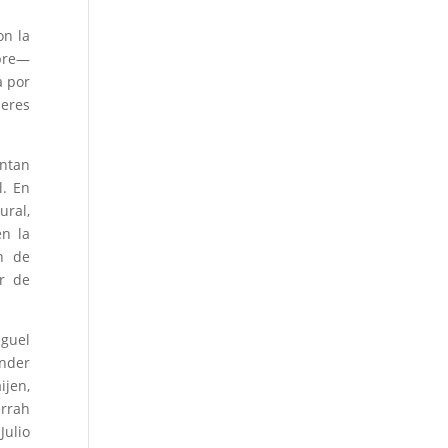
on la
mbre―
a por
leres
entan
l. En
ural,
en la
n de
or de
iguel
inder
ijen,
errah
Julio