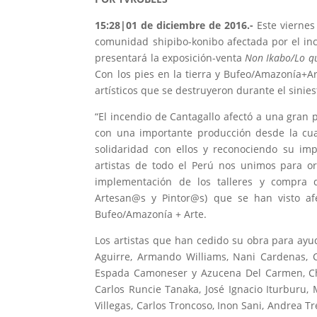
15:28
|01 de diciembre de 2016.-
Este viernes
comunidad shipibo-konibo afectada por el i
presentará la exposición-venta
Non Ikabo/Lo qu
Con los pies en la tierra y Bufeo/Amazonía+Ar
artísticos que se destruyeron durante el sinies
“El incendio de Cantagallo afectó a una gran 
con una importante producción desde la cua
solidaridad con ellos y reconociendo su imp
artistas de todo el Perú nos unimos para o
implementación de los talleres y compra d
Artesan@s y Pintor@s) que se han visto afe
Bufeo/Amazonía + Arte.
Los artistas que han cedido su obra para ay
Aguirre, Armando Williams, Nani Cardenas, C
Espada Camoneser y Azucena Del Carmen, Che
Carlos Runcie Tanaka, José Ignacio Iturburu,
Villegas, Carlos Troncoso, Inon Sani, Andrea Tr