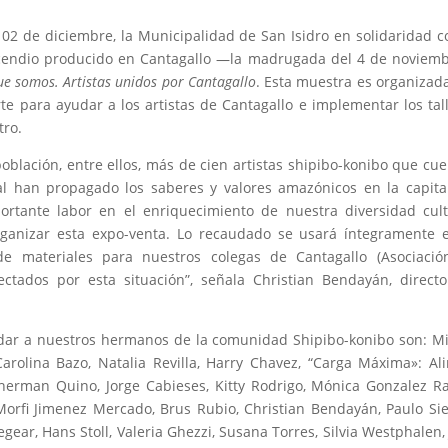
 02 de diciembre, la Municipalidad de San Isidro en solidaridad c
ncendio producido en Cantagallo ―la madrugada del 4 de novie
e somos. Artistas unidos por Cantagallo
. Esta muestra es organizad
te para ayudar a los artistas de Cantagallo e implementar los tal
tro.
población, entre ellos, más de cien artistas shipibo-konibo que cu
l han propagado los saberes y valores amazónicos en la capita
ortante labor en el enriquecimiento de nuestra diversidad cult
rganizar esta expo-venta. Lo recaudado se usará íntegramente 
e materiales para nuestros colegas de Cantagallo (Asociació
ctados por esta situación”, señala Christian Bendayán, direct
udar a nuestros hermanos de la comunidad Shipibo-konibo son: M
arolina Bazo, Natalia Revilla, Harry Chavez, “Carga Máxima»: Al
rman Quino, Jorge Cabieses, Kitty Rodrigo, Mónica Gonzalez Ra
 Morfi Jimenez Mercado, Brus Rubio, Christian Bendayán, Paulo Si
egear, Hans Stoll, Valeria Ghezzi, Susana Torres, Silvia Westphalen, 