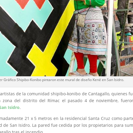
ler Gráfico Shipibo-Konibo pintaron este mural de diseño Kené en San Isidro.
artistas de la comunidad shipibo-konibo de Cantagallo, quienes f
a zona del distrito del Rímac el pasado 4 de noviembre, fuero
San Isidro
.
imadamente 21 x 5 metros en la residencial Santa Cruz como part
 de San Isidro. La pared fue cedida por los propietarios para su
gallo tras el incendio.