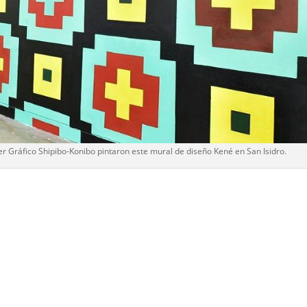
ler Gráfico Shipibo-Konibo pintaron este mural de diseño Kené en San Isidro.