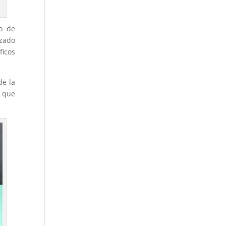
ro de
zado
ficos
de la
o que