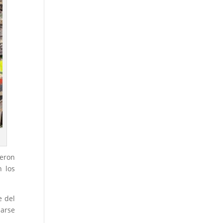
ueron
n los
e del
marse