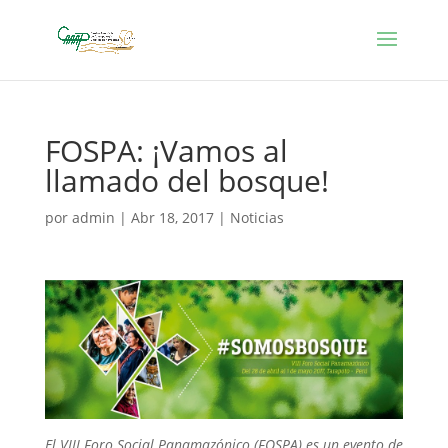
FOSPA: ¡Vamos al
llamado del bosque!
por
admin
|
Abr 18, 2017
|
Noticias
El VIII Foro Social Panamazónico (FOSPA) es un evento de