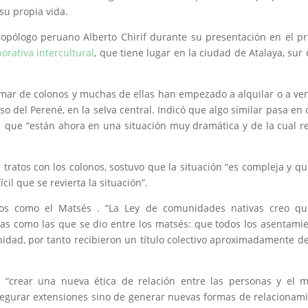
 su propia vida.
ropólogo peruano Alberto Chirif durante su presentación en el p
orativa intercultural
, que tiene lugar en la ciudad de Atalaya, sur 
ar de colonos y muchas de ellas han empezado a alquilar o a v
aso del Perené, en la selva central. Indicó que algo similar pasa en 
que “están ahora en una situación muy dramática y de la cual r
tratos con los colonos, sostuvo que la situación “es compleja y qu
il que se revierta la situación”.
eblos como el Matsés . “La Ley de comunidades nativas creo q
ras como las que se dio entre los matsés: que todos los asentami
dad, por tanto recibieron un título colectivo aproximadamente d
 “crear una nueva ética de relación entre las personas y el 
segurar extensiones sino de generar nuevas formas de relacionam