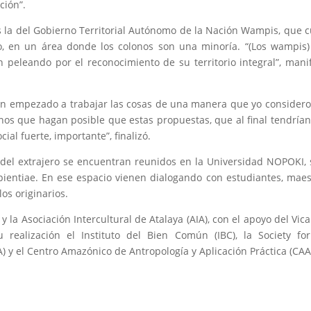
ción”.
es la del Gobierno Territorial Autónomo de la Nación Wampis, que 
to, en un área donde los colonos son una minoría. “(Los wampis
 peleando por el reconocimiento de su territorio integral”, mani
an empezado a trabajar las cosas de una manera que yo consider
nos que hagan posible que estas propuestas, que al final tendría
ial fuerte, importante”, finalizó.
y del extrajero se encuentran reunidos en la Universidad NOPOKI,
pientiae. En ese espacio vienen dialogando con estudiantes, maes
los originarios.
la Asociación Intercultural de Atalaya (AIA), con el apoyo del Vica
realización el Instituto del Bien Común (IBC), la Society fo
 y el Centro Amazónico de Antropología y Aplicación Práctica (CAA