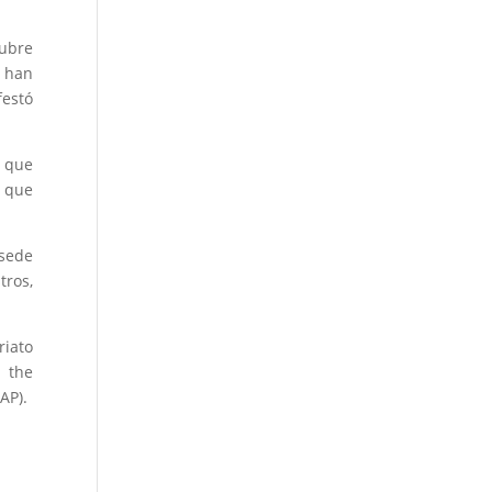
cubre
) han
festó
o que
n que
 sede
tros,
riato
r the
AP).