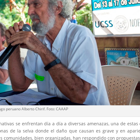
go peruano Alberto Chirif. Foto: CAAAP
ativas se enfrentan día a día a diversas amenazas, una de estas 
onas de la selva donde el daño que causan es grave y en apari
 las comunidades, bien organizadas, han respondido con propuesta