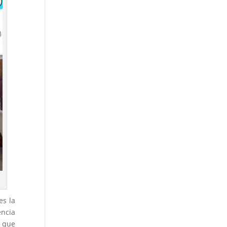
es la
encia
s que