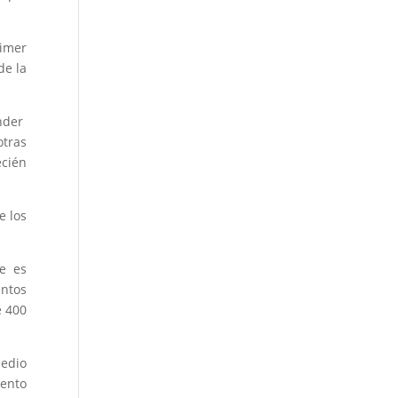
rimer
de la
ender
otras
ecién
e los
ue es
entos
e 400
medio
iento