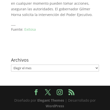
en cualquier momento pueden tomar acciones,
aseguran las autori­dades. El gobernador Gilmer
Horna solicita la intervención del Poder Ejecutivo.
___
Fuente:
Exitosa
Archivos
Archivos
Diseñado por
Elegant Themes
| Desarrollado por
WordPress