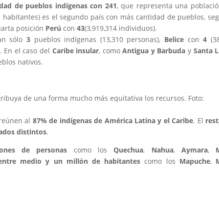
dad de pueblos indígenas con 241
, que representa una poblaci
3 habitantes) es el segundo país con más cantidad de pueblos, se
uarta posición
Perú
con
43
(3,919,314 individuos).
an sólo
3
pueblos indígenas (13,310 personas),
Belice
con
4
(3
). En el caso del
Caribe insular
, como
Antigua y Barbuda
y
Santa L
blos nativos.
ribuya de una forma mucho más equitativa los recursos. Foto:
reúnen al
87% de indígenas de América Latina y el Caribe
. El
res
ados distintos
.
ones de personas
como los
Quechua
,
Nahua
,
Aymara
,
entre medio y un millón de habitantes
como los
Mapuche
,