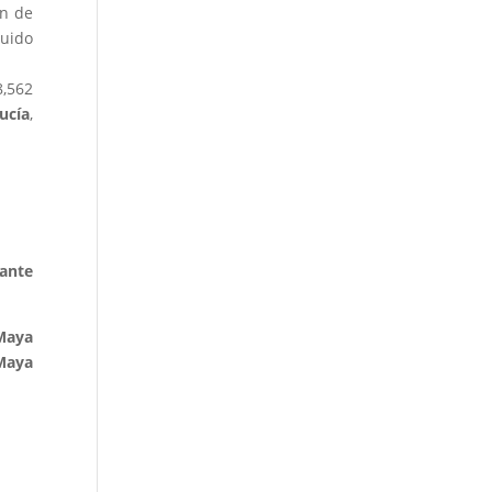
ón de
guido
8,562
ucía
,
tante
Maya
Maya