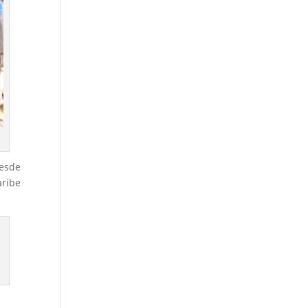
esde
aribe