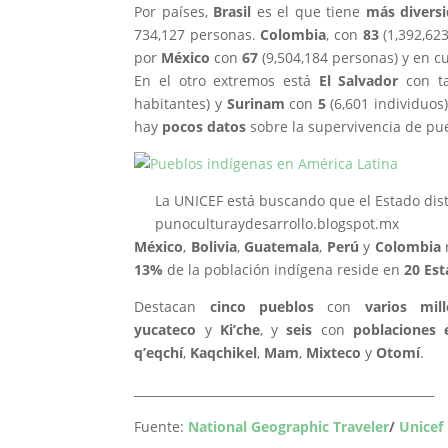
Por países,
Brasil
es el que tiene
más diversi
734,127 personas.
Colombia
, con
83
(1,392,62
por
México
con
67
(9,504,184 personas) y en c
En el otro extremos está
El Salvador
con t
habitantes) y
Surinam
con
5
(6,601 individuos
hay
pocos datos
sobre la supervivencia de pue
La UNICEF está buscando que el Estado dist
punoculturaydesarrollo.blogspot.mx
México
,
Bolivia
,
Guatemala
,
Perú
y
Colombia
13%
de la población indígena reside en
20 Est
Destacan
cinco pueblos
con
varios mill
yucateco
y
Ki’che
, y
seis
con
poblaciones 
q’eqchí
,
Kaqchikel
,
Mam
,
Mixteco
y
Otomí
.
__________________________________________________
Fuente:
National Geographic Traveler
/
Unicef