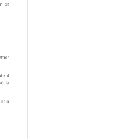
r los
domar
mbral
bó la
encia