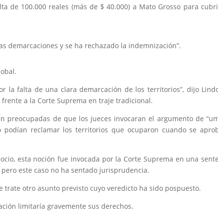
a de 100.000 reales (más de $ 40.000) a Mato Grosso para cubri
 las demarcaciones y se ha rechazado la indemnización”.
obal.
 la falta de una clara demarcación de los territorios”, dijo Lin
 frente a la Corte Suprema en traje tradicional.
an preocupadas de que los jueces invocaran el argumento de “u
o podían reclamar los territorios que ocuparon cuando se apro
ocio, esta noción fue invocada por la Corte Suprema en una sent
, pero este caso no ha sentado jurisprudencia.
 trate otro asunto previsto cuyo veredicto ha sido pospuesto.
tación limitaría gravemente sus derechos.