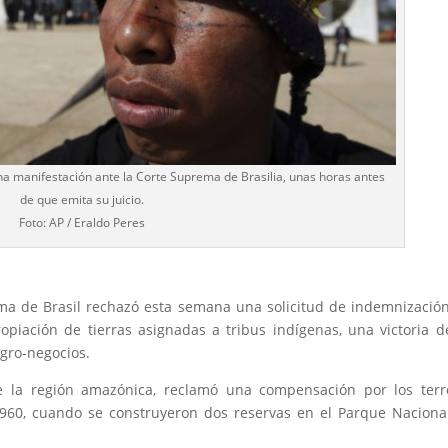
na manifestación ante la Corte Suprema de Brasilia, unas horas antes
de que emita su juicio.
Foto: AP / Eraldo Peres
ema de Brasil rechazó esta semana una solicitud de indemnizació
piación de tierras asignadas a tribus indígenas, una victoria d
agro-negocios.
e la región amazónica, reclamó una compensación por los terr
960, cuando se construyeron dos reservas en el Parque Naciona