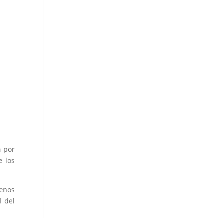
n por
e los
enos
l del