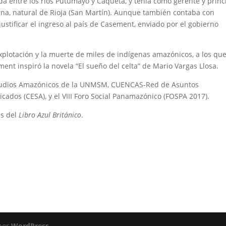
 entre los ríos Putumayo y Caquetá, y tenía como gerente y princ
rana, natural de Rioja (San Martín). Aunque también contaba con
 justificar el ingreso al país de Casement, enviado por el gobierno
plotación y la muerte de miles de indígenas amazónicos, a los qu
ent inspiró la novela “El sueño del celta” de Mario Vargas Llosa.
Estudios Amazónicos de la UNMSM, CUENCAS-Red de Asuntos
icados (CESA), y el VIII Foro Social Panamazónico (FOSPA 2017).
es del
Libro Azul Británico
.
 por
WordPress