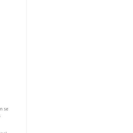
en se
s