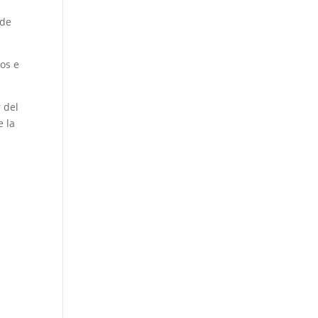
 de
nos e
 del
e la