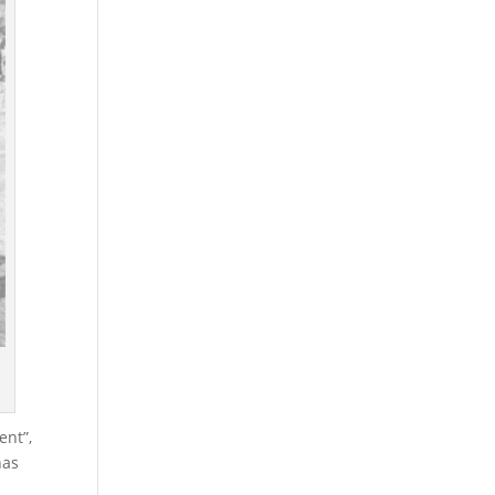
ent”,
nas