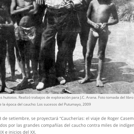
huitotos. Realizó trabajos de exploración para J.C. Arana. Foto tomada del libro
e la época del caucho: Los sucesos del Putumayo, 2009
8 de setiembre, se proyectará “Caucherías: el viaje de Roger Casem
dos por las grandes compañías del caucho contra miles de indíge
X e inicios del XX.