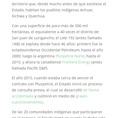
territorio que, desde mucho antes de que existiese el
Estado, habitan los pueblos indígenas Achuar,
Kichwa y Quechua.
Con una superficie de poco más de 500 mil
hectáreas, el equivalente a 40 veces el distrito de
San Juan de Lurigancho, el Lote 192 (antes llamado
1AB) se explota desde hace 46 años: primero fue la
estadounidense Occidental Petroleum, hasta el año
2000; luego la argentina
Pluspetrol Norte
, hasta el
2015; y ahora la canadiense
Frontera Energy
(antes
llamada Pacific E&P).
El año 2015, cuando estaba cerca de vencer el
contrato con Pluspetrol, el Estado inició un proceso
de consulta previa, el cual se desarrolló
de forma
accidentada
y culminó en medio de
graves
cuestionamientos
.
De las 20 comunidades indígenas que participaron
en el proceso, el Estado tomó en cuenta lo dicho solo