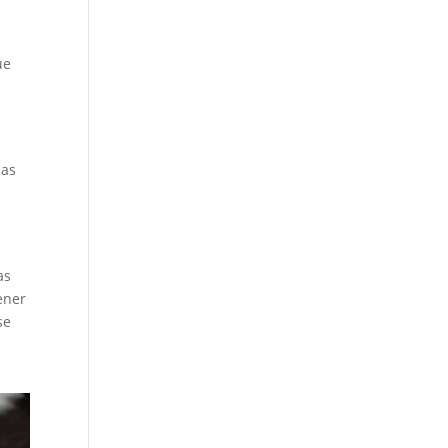
ue
las
as
ener
se