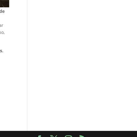
 de
ar
no,
s.