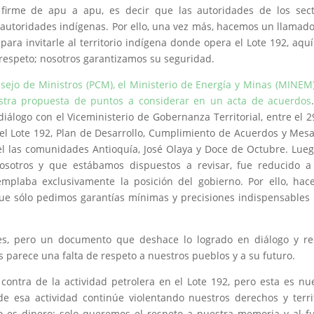
irme de apu a apu, es decir que las autoridades de los sect
autoridades indígenas. Por ello, una vez más, hacemos un llamado
ara invitarle al territorio indígena donde opera el Lote 192, aquí
respeto; nosotros garantizamos su seguridad.
ejo de Ministros (PCM), el Ministerio de Energía y Minas (MINEM)
uestra propuesta de puntos a considerar en un acta de acuerdos
iálogo con el Viceministerio de Gobernanza Territorial, entre el 2
el Lote 192, Plan de Desarrollo, Cumplimiento de Acuerdos y Mes
el las comunidades Antioquía, José Olaya y Doce de Octubre. Lue
osotros y que estábamos dispuestos a revisar, fue reducido a
mplaba exclusivamente la posición del gobierno. Por ello, ha
ue sólo pedimos garantías mínimas y precisiones indispensables
, pero un documento que deshace lo logrado en diálogo y re
 parece una falta de respeto a nuestros pueblos y a su futuro.
ntra de la actividad petrolera en el Lote 192, pero esta es nu
e esa actividad continúe violentando nuestros derechos y terri
o es dinero; solo queremos el respeto a nuestra memoria y al f