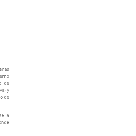
enas
ierno
o de
MI) y
so de
se la
donde