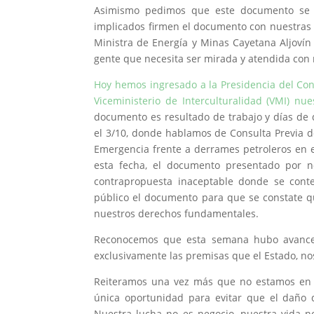
Asimismo pedimos que este documento se f
implicados firmen el documento con nuestras 
Ministra de Energía y Minas Cayetana Aljovín p
gente que necesita ser mirada y atendida con 
Hoy hemos ingresado a la Presidencia del Cons
Viceministerio de Interculturalidad (VMI) n
documento es resultado de trabajo y días de d
el 3/10, donde hablamos de Consulta Previa d
Emergencia frente a derrames petroleros en 
esta fecha, el documento presentado por n
contrapropuesta inaceptable donde se conte
público el documento para que se constate q
nuestros derechos fundamentales.
Reconocemos que esta semana hubo avances
exclusivamente las premisas que el Estado, nos
Reiteramos una vez más que no estamos en co
única oportunidad para evitar que el daño d
Nuestra lucha no es negocio, nuestra vida n