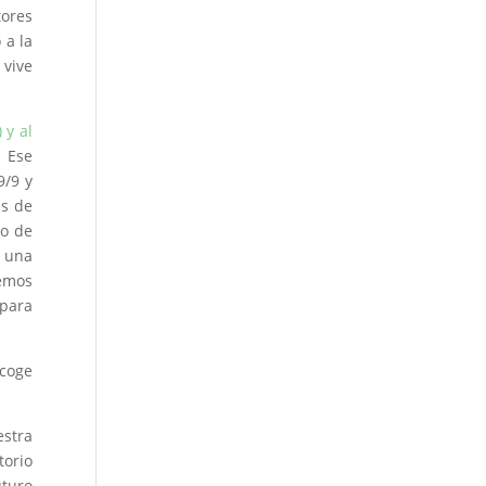
ores
 a la
 vive
 y al
. Ese
9/9 y
as de
go de
 una
cemos
 para
coge
estra
torio
uturo