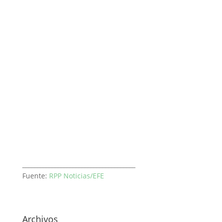
______________________________________
Fuente:
RPP Noticias/EFE
Archivos