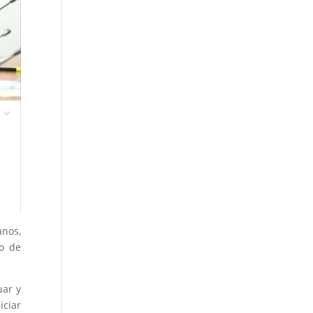
anos,
co de
uar y
iciar