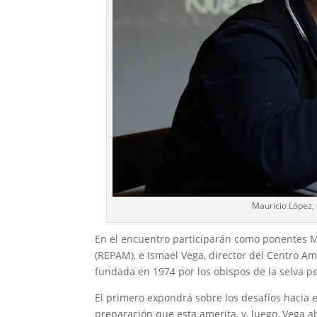
Mauricio López, 
En el encuentro participarán como ponentes Ma
(REPAM), e Ismael Vega, director del Centro Am
fundada en 1974 por los obispos de la selva p
El primero expondrá sobre los desafíos hacia 
preparación que esta amerita, y, luego, Vega a