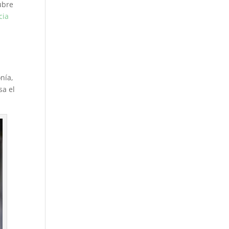
ubre
cia
nía,
sa el