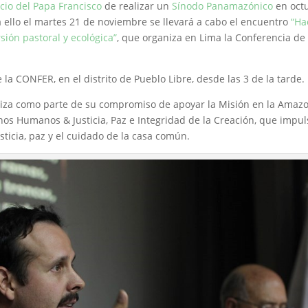
cio del Papa Francisco
de realizar un
Sínodo Panamazónico
en oct
a ello el martes 21 de noviembre se llevará a cabo el encuentro
“Ha
ión pastoral y ecológica”
, que organiza en Lima la Conferencia de
 la CONFER, en el distrito de Pueblo Libre, desde las 3 de la tarde.
aliza como parte de su compromiso de apoyar la Misión en la Amazo
s Humanos & Justicia, Paz e Integridad de la Creación, que impul
sticia, paz y el cuidado de la casa común.