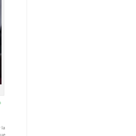
a
 la
que