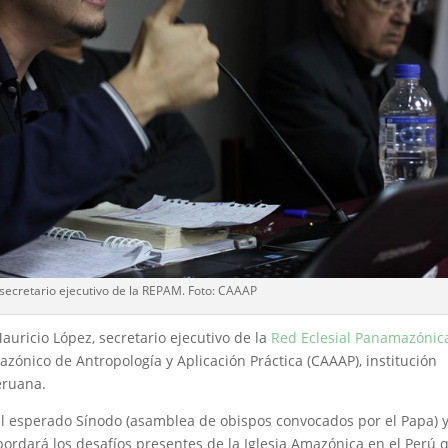
secretario ejecutivo de la REPAM. Foto: CAAAP
uricio López, secretario ejecutivo de la
Red Eclesial Panamazónic
azónico de Antropología y Aplicación Práctica (CAAAP), institución
eruana.
el esperado Sínodo (asamblea de obispos convocados por el Papa) y
bordará los desafíos presentes de la Iglesia Amazónica en el Perú 