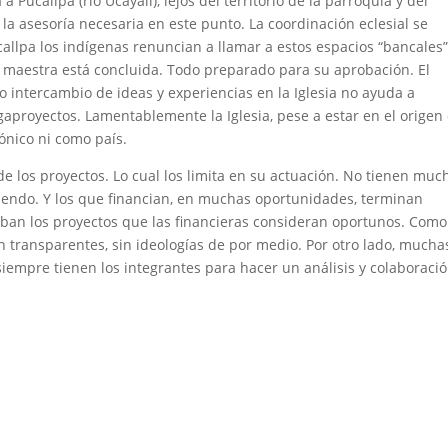
 Pucallpa (río Ucayali), lejos del territorio de la parroquia y del
 la asesoría necesaria en este punto. La coordinación eclesial se
allpa los indígenas renuncian a llamar a estos espacios “bancales”
 maestra está concluida. Todo preparado para su aprobación. El
co intercambio de ideas y experiencias en la Iglesia no ayuda a
aproyectos. Lamentablemente la Iglesia, pese a estar en el origen
zónico ni como país.
e los proyectos. Lo cual los limita en su actuación. No tienen muc
ediendo. Y los que financian, en muchas oportunidades, terminan
ban los proyectos que las financieras consideran oportunos. Como
an transparentes, sin ideologías de por medio. Por otro lado, mucha
iempre tienen los integrantes para hacer un análisis y colaboraci