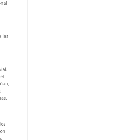
onal
e las
ial.
 el
añan,
a
nas.
los
Con
a.