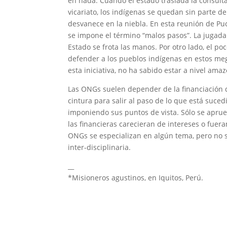
en nada. Cuando el estado traslada la consulta a
vicariato, los indígenas se quedan sin parte de
desvanece en la niebla. En esta reunión de Puc
se impone el término “malos pasos”. La jugada
Estado se frota las manos. Por otro lado, el po
defender a los pueblos indígenas en estos meg
esta iniciativa, no ha sabido estar a nivel ama
Las ONGs suelen depender de la financiación d
cintura para salir al paso de lo que está suc
imponiendo sus puntos de vista. Sólo se aprue
las financieras carecieran de intereses o fuer
ONGs se especializan en algún tema, pero no s
inter-disciplinaria.
__
*Misioneros agustinos, en Iquitos, Perú.