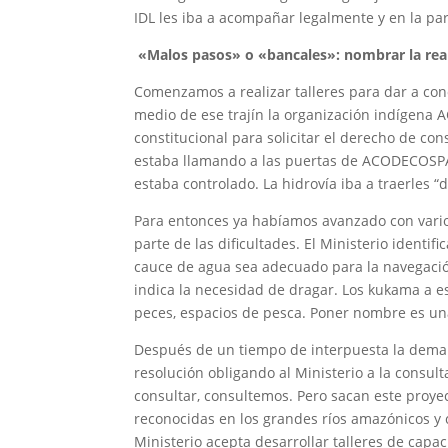
IDL les iba a acompañar legalmente y en la p
«Malos pasos» o «bancales»: nombrar la rea
Comenzamos a realizar talleres para dar a cono
medio de ese trajín la organización indígena
constitucional para solicitar el derecho de con
estaba llamando a las puertas de ACODECOSPA
estaba controlado. La hidrovía iba a traerles “d
Para entonces ya habíamos avanzado con varios
parte de las dificultades. El Ministerio identi
cauce de agua sea adecuado para la navegaci
indica la necesidad de dragar. Los kukama a e
peces, espacios de pesca. Poner nombre es una
Después de un tiempo de interpuesta la demand
resolución obligando al Ministerio a la consu
consultar, consultemos. Pero sacan este proye
reconocidas en los grandes ríos amazónicos y c
Ministerio acepta desarrollar talleres de capac