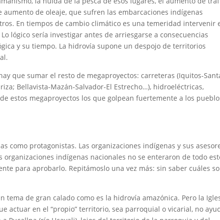
amanismo, la huida de la pesca de esos lugares, el aumento de tráf
e aumento de oleaje, que sufren las embarcaciones indígenas
tros. En tiempos de cambio climático es una temeridad intervenir 
 Lo lógico sería investigar antes de arriesgarse a consecuencias
ógica y su tiempo. La hidrovía supone un despojo de territorios
al.
 hay que sumar el resto de megaproyectos: carreteras (Iquitos-Sant
a; Bellavista-Mazán-Salvador-El Estrecho…), hidroeléctricas,
de estos megaproyectos los que golpean fuertemente a los pueblo
enas como protagonistas. Las organizaciones indígenas y sus asesor
as organizaciones indígenas nacionales no se enteraron de todo est
ente para aprobarlo. Repitámoslo una vez más: sin saber cuáles s
n tema de gran calado como es la hidrovía amazónica. Pero la Igle
 actuar en el “propio” territorio, sea parroquial o vicarial, no ayu