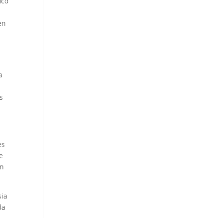
ico
en
a
s
es
e
on
sia
da