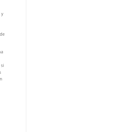
 y
 de
ha
 si
s
ón