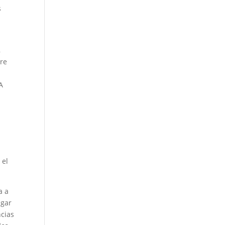
s
,
bre
A
s
 el
a a
agar
ncias