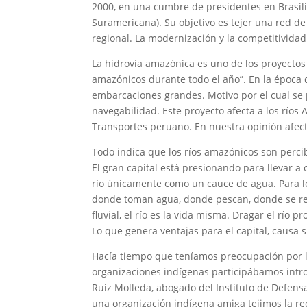
2000, en una cumbre de presidentes en Brasilia
Suramericana). Su objetivo es tejer una red de
regional. La modernización y la competitivida
La hidrovía amazónica es uno de los proyectos 
amazónicos durante todo el año”. En la época de
embarcaciones grandes. Motivo por el cual se 
navegabilidad. Este proyecto afecta a los ríos
Transportes peruano. En nuestra opinión afect
Todo indica que los ríos amazónicos son percib
El gran capital está presionando para llevar a
río únicamente como un cauce de agua. Para lo
donde toman agua, donde pescan, donde se rel
fluvial, el río es la vida misma. Dragar el río
Lo que genera ventajas para el capital, causa 
Hacía tiempo que teníamos preocupación por l
organizaciones indígenas participábamos intro
Ruiz Molleda, abogado del Instituto de Defensa
una organización indígena amiga tejimos la red