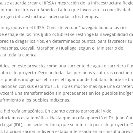
, se acuerda crear el IIRSA (Integración de la Infraestructura Regi
 infraestructuras en América Latina que favorezca la conectividad
d exigen infraestructuras adecuadas a los tiempos.
integrados en el IIRSA. Consiste en dar “navegabilidad a los ríos
 estiaje de los ríos (julio-octubre) se restringe la navegabilidad d
precisa dragar los ríos, en determinados puntos, para favorecer su
 Amazonas, Ucayali, Marañón y Huallaga, según el Ministerio de
a a toda la cuenca.
idos, en este proyecto, como una corriente de agua o carretera fluv
 cabo este proyecto. Pero no todas las personas y culturas conciben
s pueblos indígenas, el río es el lugar donde habitan, donde se b
acionan con sus espíritus… El río es mucho más que una carreter
 provocará una transformación sin precedentes en los pueblos indíge
sufrimiento a los pueblos indígenas.
a hidrovía amazónica. En cuanto evento parroquial y de
ducíamos esta temática. Hasta que un día apareció el Dr. Juan Car
 Legal (IDL), con sede en Lima, que se interesó por este proyecto. 
. La organización indígena estaba interesada en la consulta previ