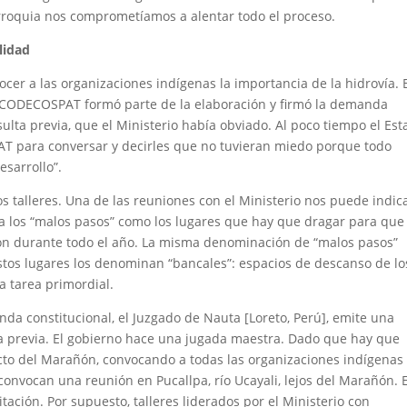
arroquia nos comprometíamos a alentar todo el proceso.
lidad
cer a las organizaciones indígenas la importancia de la hidrovía. 
 ACODECOSPAT formó parte de la elaboración y firmó la demanda
sulta previa, que el Ministerio había obviado. Al poco tiempo el Es
T para conversar y decirles que no tuvieran miedo porque todo
esarrollo”.
 talleres. Una de las reuniones con el Ministerio nos puede indic
fica los “malos pasos” como los lugares que hay que dragar para que
ón durante todo el año. La misma denominación de “malos pasos”
stos lugares los denominan “bancales”: espacios de descanso de lo
 tarea primordial.
a constitucional, el Juzgado de Nauta [Loreto, Perú], emite una
lta previa. El gobierno hace una jugada maestra. Dado que hay que
cto del Marañón, convocando a todas las organizaciones indígenas
onvocan una reunión en Pucallpa, río Ucayali, lejos del Marañón. E
itación. Por supuesto, talleres liderados por el Ministerio con