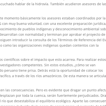
cuchado hablar de la hidrovía. También acudieron asesores de la
ste momento básicamente los asesores estaban coordinados por la
NG con muy buena voluntad, con una excelente preparación jurídica
nocimiento de pueblos indígenas y desconocimiento ambiental so
e desarrollan con normalidad y terminan por aprobar el proyecto de
siguen introducir la consulta de los Términos de Referencia del EI
do como las organizaciones indígenas quedan contentos con la
os científicos sobre el impacto que esto acarrea. Para realizar esto
investigadores competentes. Sin estos estudios, ¿cómo se van
do peruano tiene prisa. Detrás está la oportunidad de colocar los
cífico, a través de los ríos amazónicos. De esta manera se articula
en las consecuencias. Pero es evidente que dragar un punto afect
 desplazan por toda la cuenca, serán fuertemente perjudicados. Dr
l río que desestabiliza el equilibrio ecológico. Aparte las consecue