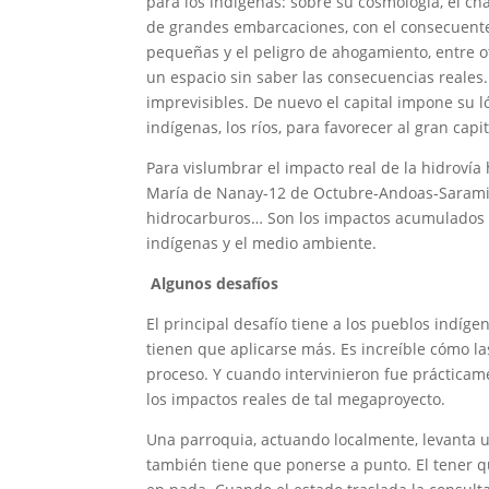
para los indígenas: sobre su cosmología, el ch
de grandes embarcaciones, con el consecuent
pequeñas y el peligro de ahogamiento, entre o
un espacio sin saber las consecuencias reales.
imprevisibles. De nuevo el capital impone su l
indígenas, los ríos, para favorecer al gran capit
Para vislumbrar el impacto real de la hidrovía
María de Nanay-12 de Octubre-Andoas-Saramiriz
hidrocarburos… Son los impactos acumulados 
indígenas y el medio ambiente.
Algunos desafíos
El principal desafío tiene a los pueblos indíg
tienen que aplicarse más. Es increíble cómo l
proceso. Y cuando intervinieron fue prácticam
los impactos reales de tal megaproyecto.
Una parroquia, actuando localmente, levanta u
también tiene que ponerse a punto. El tener que