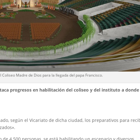
el Coliseo Madre de Dios para la llegada del papa Francisco.
ca progresos en habilitación del coliseo y del instituto a donde
ado, según el Vicariato de dicha ciudad, los preparativos para reci
zados».
ro de 4.500 personas, se está habilitando un escenario y diversos