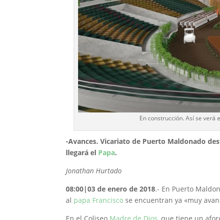
En construcción. Así se verá 
-Avances. Vicariato de Puerto Maldonado desta
llegará el
Papa
.
Jonathan Hurtado
08:00|03 de enero de 2018
.- En Puerto Maldon
al
papa Francisco
se encuentran ya «muy avan
En el Coliseo
Madre de Dios
, que tiene un afo