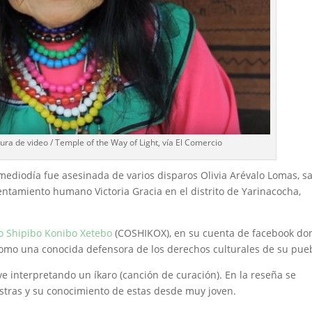
ura de video / Temple of the Way of Light, vía El Comercio
mediodía fue asesinada de varios disparos Olivia Arévalo Lomas, s
entamiento humano Victoria Gracia en el distrito de Yarinacocha,
o Shipibo Konibo Xetebo
(COSHIKOX), en su cuenta de facebook do
 como una conocida defensora de los derechos culturales de su pue
 ve interpretando un íkaro (canción de curación). En la reseña se
estras y su conocimiento de estas desde muy joven.