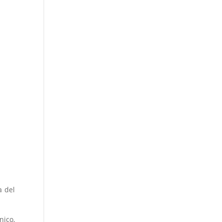
a del
nico,