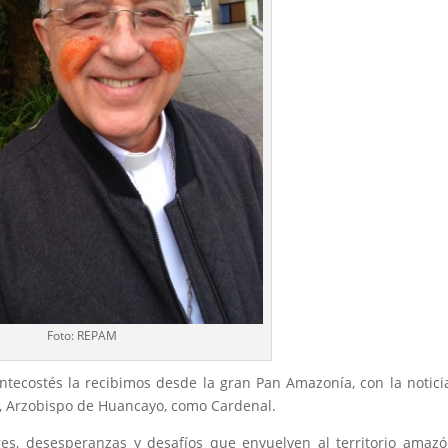
Foto: REPAM
entecostés la recibimos desde la gran Pan Amazonía, con la notici
 Arzobispo de Huancayo, como Cardenal.
s, desesperanzas y desafíos que envuelven al territorio amazó