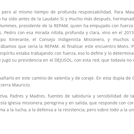
pero al mismo tiempo de profunda responsabilidad. Para Maur
, lo ha sido antes de la Laudato Si y mucho más después, hermana
 Hummes, presidente de la REPAM, quien ha empujado con fuerza
. Pedro con esa mirada nítida, profunda y clara, vino en el 2013
o Itinerante, el Consejo Indigenista Misionero, y muchos ot
ábamos que sería la REPAM. Al finalizar este encuentro Mons. 
l espíritu estaba trabajando con fuerza, eso lo define y lo determina 
e jugó su presidencia en el DEJUSOL, con esta red, que todavía no 
ñarlo en este camino de valentía y de coraje. En esta dupla de 
cierra Mauricio.
Selva, Padres y Madres, fuentes de sabiduría y sensibilidad de t
sta Iglesia misionera, peregrina y en salida, que responde con cor
a a la lucha, a la defensa a la resistencia, pero sobre todo a la u