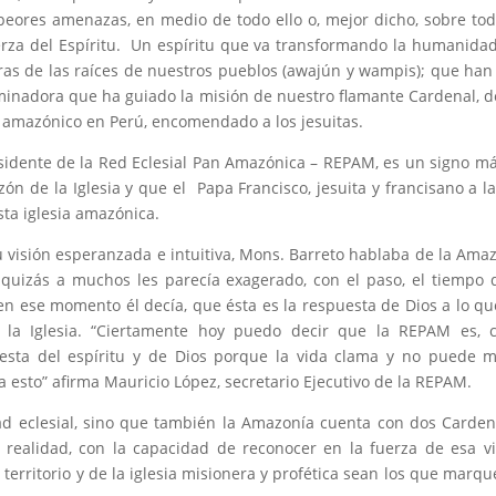
eores amenazas, en medio de todo ello o, mejor dicho, sobre to
erza del Espíritu. Un espíritu que va transformando la humanidad
fibras de las raíces de nuestros pueblos (awajún y wampis); que han
iluminadora que ha guiado la misión de nuestro flamante Cardenal, 
o amazónico en Perú, encomendado a los jesuitas.
idente de la Red Eclesial Pan Amazónica – REPAM, es un signo m
ón de la Iglesia y que el Papa Francisco, jesuita y francisano a la
sta iglesia amazónica.
 visión esperanzada e intuitiva, Mons. Barreto hablaba de la Ama
uizás a muchos les parecía exagerado, con el paso, el tiempo 
 en ese momento él decía, que ésta es la respuesta de Dios a lo qu
de la Iglesia. “Ciertamente hoy puedo decir que la REPAM es,
uesta del espíritu y de Dios porque la vida clama y no puede 
 esto” afirma Mauricio López, secretario Ejecutivo de la REPAM.
ad eclesial, sino que también la Amazonía cuenta con dos Carden
 realidad, con la capacidad de reconocer en la fuerza de esa v
territorio y de la iglesia misionera y profética sean los que marqu