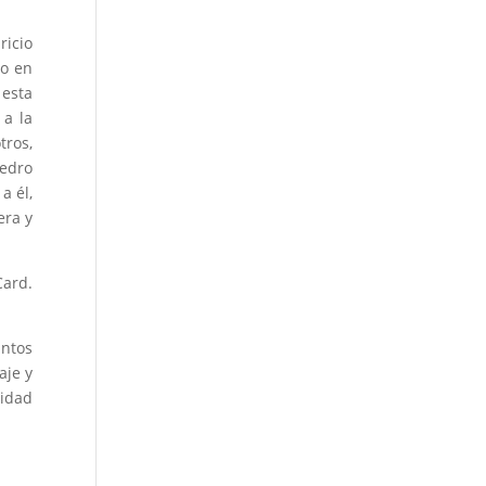
icio
do en
 esta
 a la
ros,
Pedro
a él,
era y
Card.
antos
aje y
nidad