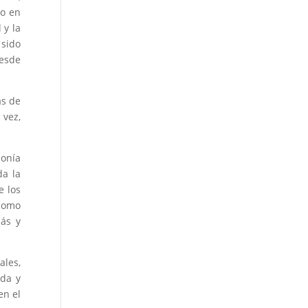
do en
 y la
 sido
desde
ás de
 vez,
zonía
da la
e los
 como
más y
ales,
ida y
en el