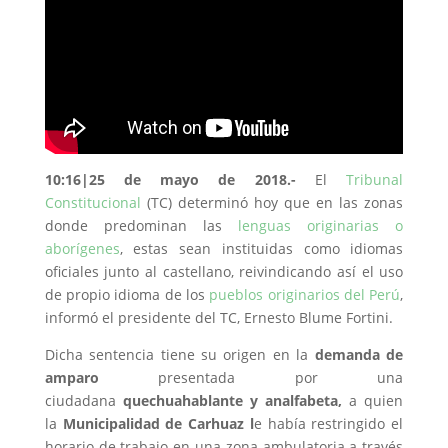
10:16|25 de mayo de 2018.-
El
Tribunal
Constitucional
(TC) determinó hoy que en las zonas
donde predominan las
lenguas originarias o
aborígenes
, estas sean instituidas como idiomas
oficiales junto al castellano, reivindicando así el uso
de propio idioma de los
pueblos originarios del Perú
,
informó el presidente del TC, Ernesto Blume Fortini.
Dicha sentencia tiene su origen en la
demanda de
amparo
presentada por una
ciudadana
quechuahablante y analfabeta,
a quien
la
Municipalidad de
Carhuaz l
e había restringido el
horario de trabajo en una zona ambulatoria a través