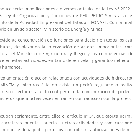
oduce serias modificaciones a diversos artículos de la Ley N° 26221
5, Ley de Organización y Funciones de PERUPETRO S.A. y a la L
nto de la Actividad Empresarial del Estado – FONAFE. Con la fina
rio en un solo sector: Ministerio de Energía y Minas.
 evidente concentración de funciones para decidir en todos los as
rburos, desplazando la intervención de actores importantes, co
tura, el Ministerio de Agricultura y Riego, y las competencias d
e en estas actividades, en tanto deben velar y garantizar el equil
os humanos.
 reglamentación o acción relacionada con actividades de hidrocarb
 MINEM y mientras ésta no exista no podrá regularse o realiz
un solo sector estatal, lo cual permite la concentración de poder
concretos, que muchas veces entran en contradicción con la protecc
ocupan seriamente, entre ellos el artículo nº 31, que otorga permi
, carreteras, puentes, puertos u otras actividades y construccion
, sin que se deba pedir permisos, controles ni autorizaciones de n