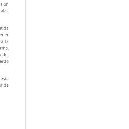
esión
tales
utida
tener
ra la
orma,
a del
uerdo
 esta
er de