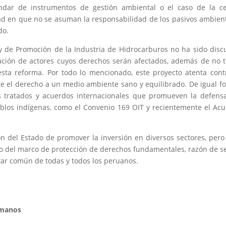
tándar de instrumentos de gestión ambiental o el caso de la c
dad en que no se asuman la responsabilidad de los pasivos ambien
do.
y de Promoción de la Industria de Hidrocarburos no ha sido disc
ación de actores cuyos derechos serán afectados, además de no 
esta reforma. Por todo lo mencionado, este proyecto atenta cont
nte el derecho a un medio ambiente sano y equilibrado. De igual f
s tratados y acuerdos internacionales que promueven la defens
blos indígenas, como el Convenio 169 OIT y recientemente el Ac
n del Estado de promover la inversión en diversos sectores, pero
o del marco de protección de derechos fundamentales, razón de s
ar común de todas y todos los peruanos.
umanos