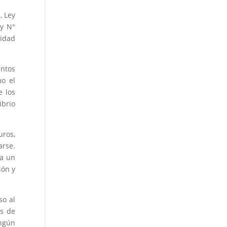
, Ley
ey N°
lidad
untos
mo el
e los
ibrio
uros,
arse.
 a un
ión y
so al
es de
ingún