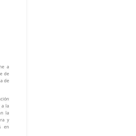
ne a
te de
ia de
ación
 a la
an la
ra y
s en