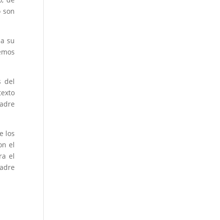
o son
 a su
remos
s del
texto
padre
e los
on el
ra el
madre