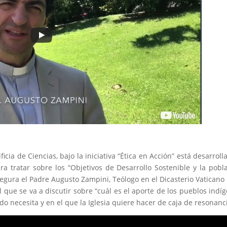
icia de Ciencias, bajo la iniciativa “Ética en Acción” está desarroll
ra tratar sobre los “Objetivos de Desarrollo Sostenible y la pobl
gura el Padre Augusto Zampini, Teólogo en el Dicasterio Vaticano
 que se va a discutir sobre “cuál es el aporte de los pueblos indí
 necesita y en el que la Iglesia quiere hacer de caja de resonanci