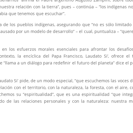
“nuestra relación con la tierra”, pues – continúa – “los indígenas n
abia que tenemos que escuchar”.
 de los pueblos indígenas, asegurando que “no es sólo limitado
“causado por un modelo de desarrollo” – el cual, puntualiza – “que
r en los esfuerzos morales esenciales para afrontar los desafío
ntexto, la encíclica del Papa Francisco, Laudato Si’, ofrece el 
 “llama a un diálogo para redefinir el futuro del planeta” dice el 
Laudato Si’ pide, de un modo especial, “que escuchemos las voces d
ción con el territorio, con la naturaleza, la foresta, con el aire, c
hemos su “espiritualidad”, que es una espiritualidad “que integ
dado de las relaciones personales y con la naturaleza: nuestra 