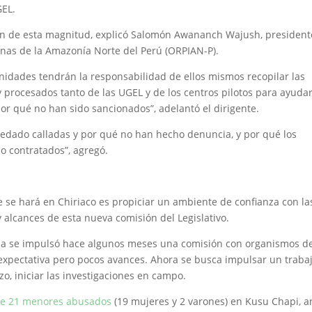
GEL.
ión de esta magnitud, explicó Salomón Awananch Wajush, president
enas de la Amazonía Norte del Perú (ORPIAN-P).
nidades tendrán la responsabilidad de ellos mismos recopilar las
procesados tanto de las UGEL y de los centros pilotos para ayudar
or qué no han sido sancionados”, adelantó el dirigente.
uedado calladas y por qué no han hecho denuncia, y por qué los
o contratados”, agregó.
se hará en Chiriaco es propiciar un ambiente de confianza con la
y alcances de esta nueva comisión del Legislativo.
zona se impulsó hace algunos meses una comisión con organismos d
 expectativa pero pocos avances. Ahora se busca impulsar un traba
zo, iniciar las investigaciones en campo.
de 21 menores abusados
(19 mujeres y 2 varones) en Kusu Chapi, 