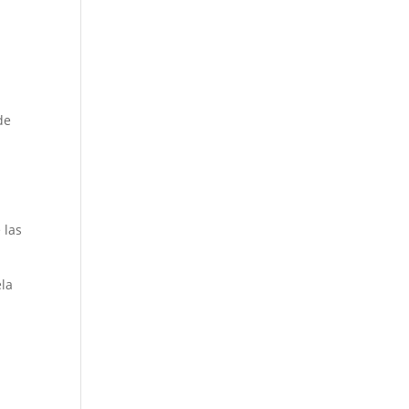
de
 las
ela