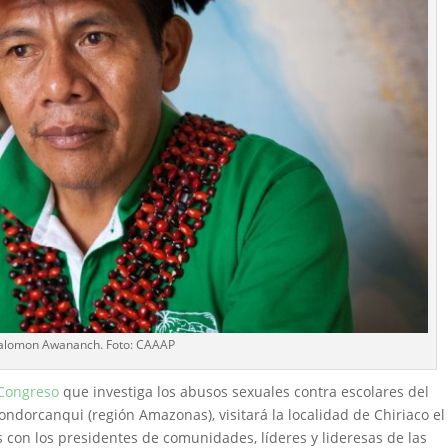
alomon Awananch. Foto: CAAAP
 Congreso
que investiga los abusos sexuales contra escolares del
ndorcanqui (región Amazonas), visitará la localidad de Chiriaco el
 con los presidentes de comunidades, líderes y lideresas de las