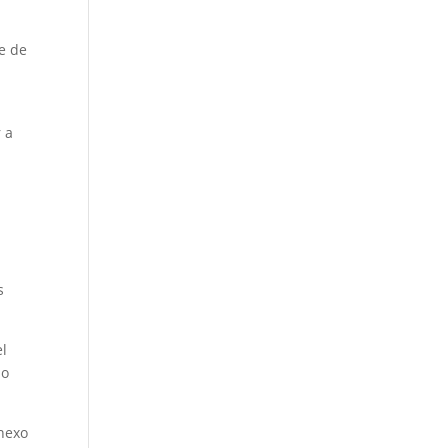
e de
 a
s
el
jo
anexo