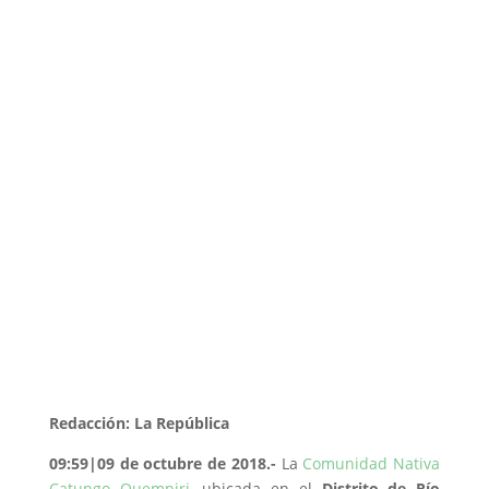
Redacción: La República
09:59|09 de octubre de 2018.-
La
Comunidad Nativa
Catungo Quempiri
, ubicada en el
Distrito de Río