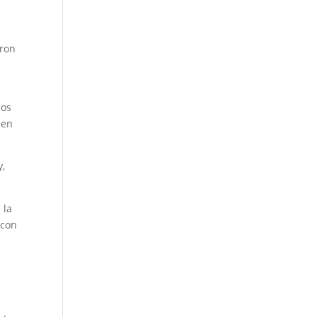
eron
mos
 en
y,
 la
 con