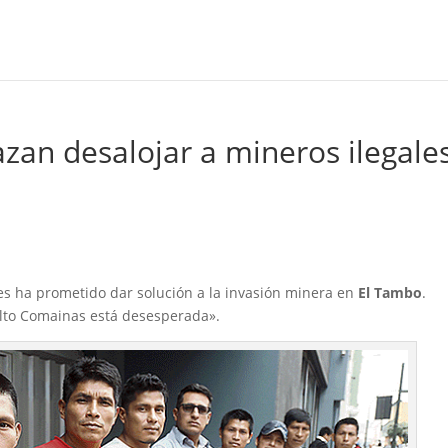
an desalojar a mineros ilegale
es ha prometido dar solución a la invasión minera en
El Tambo
.
lto Comainas está desesperada».