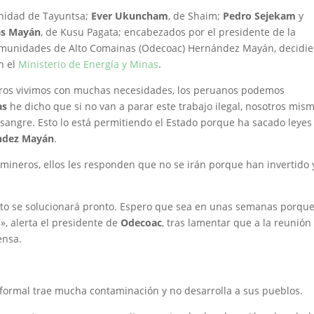
unidad de Tayuntsa;
Ever Ukuncham
, de Shaim;
Pedro Sejekam
y
as Mayán
, de Kusu Pagata; encabezados por el presidente de la
Comunidades de Alto Comainas (Odecoac) Hernández Mayán, decidi
n el
Ministerio de Energía y Minas
.
tros vivimos con muchas necesidades, los peruanos podemos
as
he dicho que si no van a parar este trabajo ilegal, nosotros mis
 sangre. Esto lo está permitiendo el Estado porque ha sacado leyes
ndez Mayán
.
mineros, ellos les responden que no se irán porque han invertido 
to se solucionará pronto. Espero que sea en unas semanas porque
, alerta el presidente de
Odecoac
, tras lamentar que a la reunión
ensa.
formal trae mucha contaminación y no desarrolla a sus pueblos.