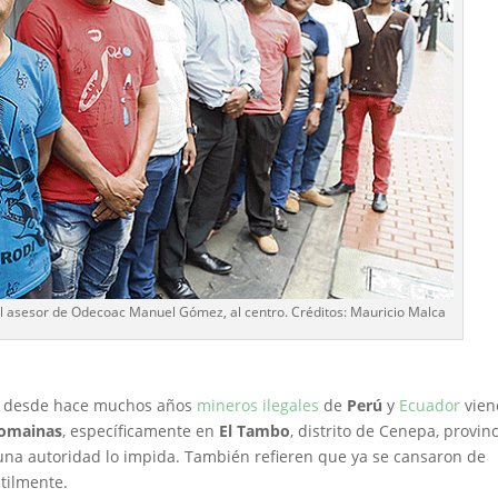
al asesor de Odecoac Manuel Gómez, al centro. Créditos: Mauricio Malca
e desde hace muchos años
mineros ilegales
de
Perú
y
Ecuador
vien
Comainas
, específicamente en
El Tambo
, distrito de Cenepa, provin
guna autoridad lo impida. También refieren que ya se cansaron de
útilmente.