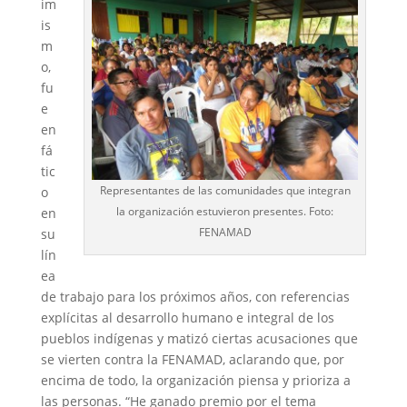
im
is
m
o,
fu
e
en
fá
tic
Representantes de las comunidades que integran
o
la organización estuvieron presentes. Foto:
en
FENAMAD
su
lín
ea
de trabajo para los próximos años, con referencias
explícitas al desarrollo humano e integral de los
pueblos indígenas y matizó ciertas acusaciones que
se vierten contra la FENAMAD, aclarando que, por
encima de todo, la organización piensa y prioriza a
las personas. “He ganado premio por el tema