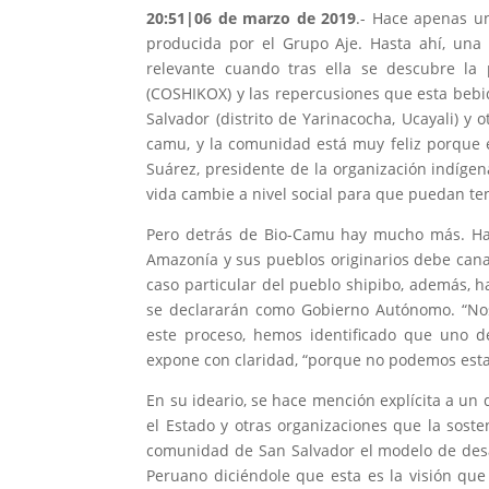
20:51|06 de marzo de 2019
.-
Hace apenas uno
producida por el Grupo Aje. Hasta ahí, una 
relevante cuando tras ella se descubre la 
(COSHIKOX) y las repercusiones que esta bebi
Salvador (distrito de Yarinacocha, Ucayali) y
camu, y la comunidad está muy feliz porque 
Suárez, presidente de la organización indíg
vida cambie a nivel social para que puedan te
Pero detrás de Bio-Camu hay mucho más. Hay
Amazonía y sus pueblos originarios debe canal
caso particular del pueblo shipibo, además, h
se declararán como Gobierno Autónomo. “Nos 
este proceso, hemos identificado que uno de
expone con claridad, “porque no podemos est
En su ideario, se hace mención explícita a un 
el Estado y otras organizaciones que la sost
comunidad de San Salvador el modelo de desa
Peruano diciéndole que esta es la visión qu