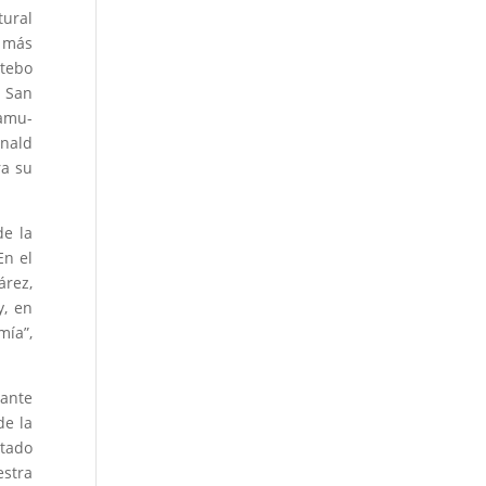
tural
a más
etebo
a San
camu-
onald
ra su
de la
En el
árez,
y, en
mía”,
 ante
de la
stado
estra