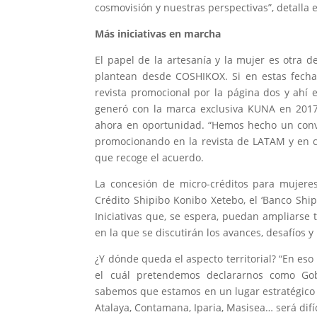
cosmovisión y nuestras perspectivas”, detalla e
Más iniciativas en marcha
El papel de la artesanía y la mujer es otra d
plantean desde COSHIKOX. Si en estas fech
revista promocional por la página dos y ahí 
generó con la marca exclusiva KUNA en 2017,
ahora en oportunidad. “Hemos hecho un conve
promocionando en la revista de LATAM y en c
que recoge el acuerdo.
La concesión de micro-créditos para mujere
Crédito Shipibo Konibo Xetebo, el ‘Banco Shi
Iniciativas que, se espera, puedan ampliarse 
en la que se discutirán los avances, desafíos y
¿Y dónde queda el aspecto territorial? “En eso
el cuál pretendemos declararnos como Go
sabemos que estamos en un lugar estratégico 
Atalaya, Contamana, Iparia, Masisea… será difíc