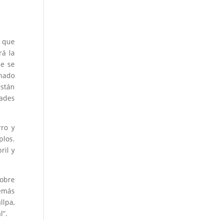
a que
rá la
ue se
rnado
están
dades
rro y
plos.
ril y
sobre
emás
llpa,
l”.