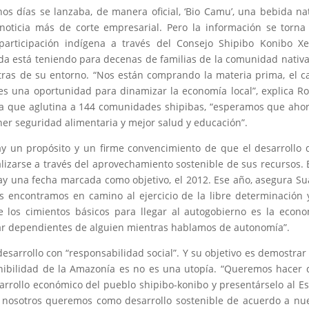
s días se lanzaba, de manera oficial, ‘Bio Camu’, una bebida na
noticia más de corte empresarial. Pero la información se torn
participación indígena a través del Consejo Shipibo Konibo X
da está teniendo para decenas de familias de la comunidad nativ
 otras de su entorno. “Nos están comprando la materia prima, el 
es una oportunidad para dinamizar la economía local”, explica R
ena que aglutina a 144 comunidades shipibas, “esperamos que aho
ner seguridad alimentaria y mejor salud y educación”.
 un propósito y un firme convencimiento de que el desarrollo 
izarse a través del aprovechamiento sostenible de sus recursos. 
ay una fecha marcada como objetivo, el 2012. Ese año, asegura Su
encontramos en camino al ejercicio de la libre determinación 
 los cimientos básicos para llegar al autogobierno es la econo
ar dependientes de alguien mientras hablamos de autonomía”.
desarrollo con “responsabilidad social”. Y su objetivo es demostrar
enibilidad de la Amazonía es no es una utopía. “Queremos hacer 
rrollo económico del pueblo shipibo-konibo y presentárselo al E
e nosotros queremos como desarrollo sostenible de acuerdo a nu