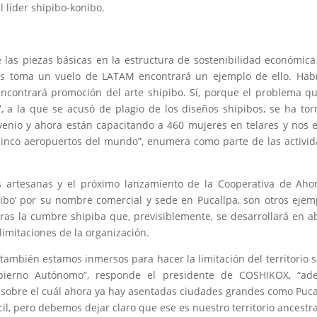
l líder shipibo-konibo.
e las piezas básicas en la estructura de sostenibilidad económic
as toma un vuelo de LATAM encontrará un ejemplo de ello. Hab
encontrará promoción del arte shipibo. Sí, porque el problema q
 a la que se acusó de plagio de los diseños shipibos, se ha to
nio y ahora están capacitando a 460 mujeres en telares y nos 
inco aeropuertos del mundo”, enumera como parte de las activi
s artesanas y el próximo lanzamiento de la Cooperativa de Aho
pibo’ por su nombre comercial y sede en Pucallpa, son otros ejem
tras la cumbre shipiba que, previsiblemente, se desarrollará en ab
 limitaciones de la organización.
 también estamos inmersos para hacer la limitación del territorio 
bierno Autónomo”, responde el presidente de COSHIKOX, “ad
sobre el cuál ahora ya hay asentadas ciudades grandes como Puca
il, pero debemos dejar claro que ese es nuestro territorio ancestra