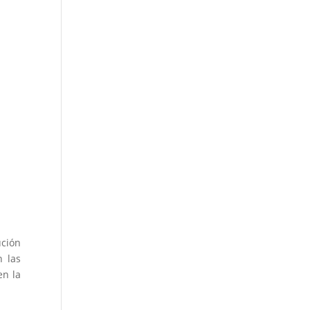
ución
 las
en la