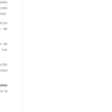
iales
isión
ntes
icios
s de
es de
 sus
ación
 caso
eblo
en la