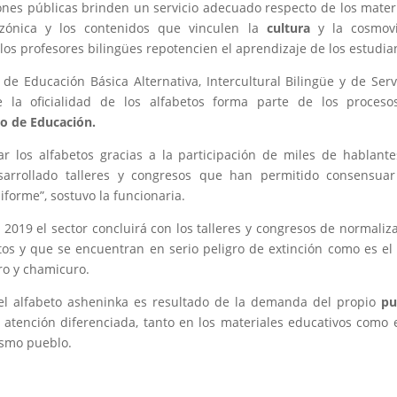
ones públicas brinden un servicio adecuado respecto de los mater
zónica y los contenidos que vinculen la
cultura
y la cosmov
os profesores bilingües repotencien el aprendizaje de los estudia
 de Educación Básica Alternativa, Intercultural Bilingüe y de Serv
 la oficialidad de los alfabetos forma parte de los proceso
io de Educación.
ar los alfabetos gracias a la participación de miles de hablant
sarrollado talleres y congresos que han permitido consensuar
iforme”, sostuvo la funcionaria.
 2019 el sector concluirá con los talleres y congresos de normaliz
tos y que se encuentran en serio peligro de extinción como es el
ro y chamicuro.
el alfabeto asheninka es resultado de la demanda del propio
pu
 atención diferenciada, tanto en los materiales educativos como 
ismo pueblo.