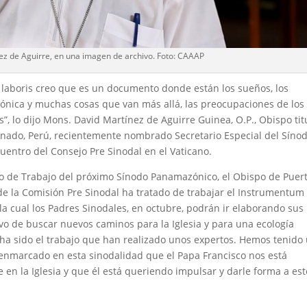
z de Aguirre, en una imagen de archivo. Foto: CAAAP
laboris creo que es un documento donde están los sueños, los
zónica y muchas cosas que van más allá, las preocupaciones de los
, lo dijo Mons. David Martínez de Aguirre Guinea, O.P., Obispo tit
donado, Perú, recientemente nombrado Secretario Especial del Síno
uentro del Consejo Pre Sinodal en el Vaticano.
o de Trabajo del próximo Sínodo Panamazónico, el Obispo de Puer
e la Comisión Pre Sinodal ha tratado de trabajar el Instrumentum
la cual los Padres Sinodales, en octubre, podrán ir elaborando sus
vo de buscar nuevos caminos para la Iglesia y para una ecología
s ha sido el trabajo que han realizado unos expertos. Hemos tenido
enmarcado en esta sinodalidad que el Papa Francisco nos está
en la Iglesia y que él está queriendo impulsar y darle forma a est