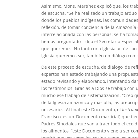
Asimismo, Mons. Martínez explicó que, los tr
de escucha. “Se ha realizado un trabajo arduo 
donde los pueblos indígenas, las comunidades
reflexión, de tomar conciencia de la Amazonía 
interrelacionada con las personas; se ha tom
hemos preguntado – dijo el Secretario Especial
que queremos. No tanto una Iglesia actúe con
Iglesia queremos ser, también en diálogo con q
De este proceso de escucha, de diálogo, de ref
expertos han estado trabajando una propuest
estado revisando y elaborando, intentando darl
los testimonios. Gracias a Dios se trabajó con
mucho ese trabajo de sistematización. “Creo q
de la Iglesia amazónica y más allá, las preoc
necesarios. Al final este Documento, el
Instrum
Francisco, es un ‘Documento martirial’, que ti
Padres Sinodales que van a traer todo el eco d
los alimentos, “este Documento viene a ser co
tendrá que ver como los cocina, como los mezc