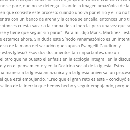
e no se pare, que no se detenga. Usando la imagen amazónica de la
n que consiste este proceso: cuando uno va por el río y el río no 
ntra con un banco de arena y la canoa se encalla, entonces uno t
entonces cuesta sacar a la canoa de su inercia, pero una vez que s
se y tiene que seguir sin parar”. Para mí, dijo Mons. Martínez, est
que estamos ahora. Sin duda este Sínodo Panamazónico es un intent
que va de la mano del sacudón que supuso Evangelii Gaudium y
de estás Iglesia? Esos dos documentos tan importantes, uno un
 otro que ha puesto el énfasis en la ecología integral, en la discu
y en el pensamiento y en la Doctrina social de la Iglesia. Estos
 manera a la Iglesia amazónica y a la Iglesia universal un proces
el que está empujando. “Creo que el gran reto es este – concluyó e
salida de la inercia que hemos hecho y seguir empujando, porque