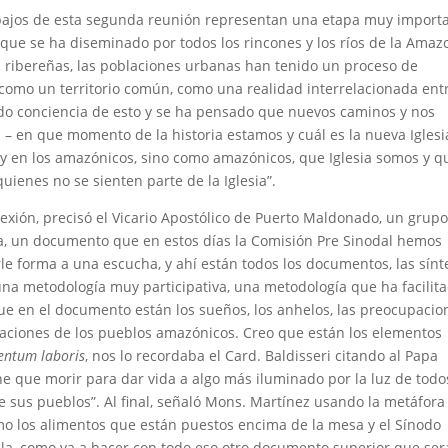
abajos de esta segunda reunión representan una etapa muy import
que se ha diseminado por todos los rincones y los ríos de la Amaz
 ribereñas, las poblaciones urbanas han tenido un proceso de
como un territorio común, como una realidad interrelacionada entr
ado conciencia de esto y se ha pensado que nuevos caminos y nos
 – en que momento de la historia estamos y cuál es la nueva Iglesi
 y en los amazónicos, sino como amazónicos, que Iglesia somos y q
uienes no se sienten parte de la Iglesia”.
lexión, precisó el Vicario Apostólico de Puerto Maldonado, un grup
a, un documento que en estos días la Comisión Pre Sinodal hemos
e forma a una escucha, y ahí están todos los documentos, las sínte
 una metodología muy participativa, una metodología que ha facilit
ue en el documento están los sueños, los anhelos, las preocupacio
upaciones de los pueblos amazónicos. Creo que están los elementos
entum laboris
, nos lo recordaba el Card. Baldisseri citando al Papa
ene que morir para dar vida a algo más iluminado por la luz de todo
e sus pueblos”. Al final, señaló Mons. Martínez usando la metáfora
mo los alimentos que están puestos encima de la mesa y el Sínodo
la, como va a hacer con todo eso otro documento superior que ser