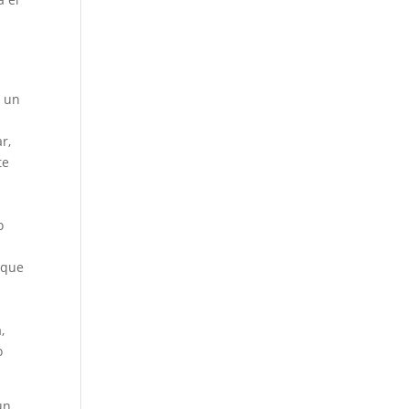
a un
l
r,
te
a
o
 que
,
o
un