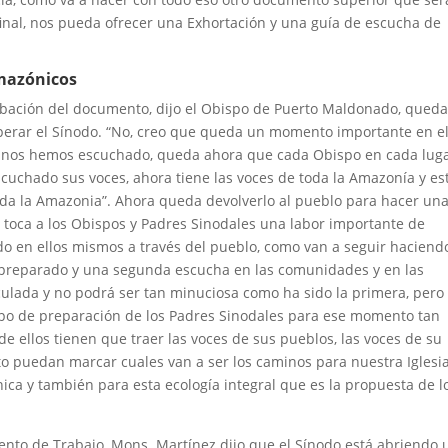
final, nos pueda ofrecer una Exhortación y una guía de escucha de
mazónicos
obación del documento, dijo el Obispo de Puerto Maldonado, qued
perar el Sínodo. “No, creo que queda un momento importante en e
que nos hemos escuchado, queda ahora que cada Obispo en cada luga
scuchado sus voces, ahora tiene las voces de toda la Amazonía y es
oda la Amazonia”. Ahora queda devolverlo al pueblo para hacer un
 toca a los Obispos y Padres Sinodales una labor importante de
ndo en ellos mismos a través del pueblo, como van a seguir haciend
preparado y una segunda escucha en las comunidades y en las
iculada y no podrá ser tan minuciosa como ha sido la primera, pero
mpo de preparación de los Padres Sinodales para ese momento tan
de ellos tienen que traer las voces de sus pueblos, las voces de su
to puedan marcar cuales van a ser los caminos para nuestra Iglesia
ónica y también para esta ecología integral que es la propuesta de l
mento de Trabajo, Mons. Martínez dijo que el Sínodo está abriendo 