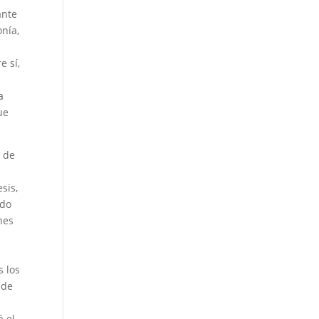
ante
onía,
e sí,
a
ue
o de
sis,
ado
nes
s los
 de
á el