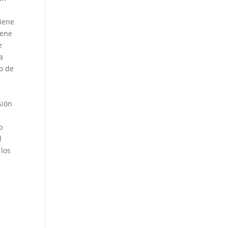
tiene
iene
e
a
o de
sión
o
l
 los