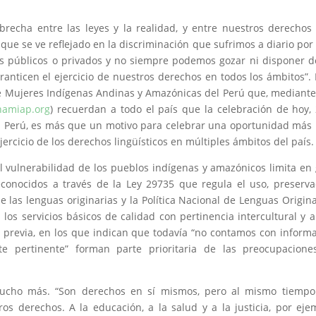
recha entre las leyes y la realidad, y entre nuestros derechos
l que se ve reflejado en la discriminación que sufrimos a diario por
os públicos o privados y no siempre podemos gozar ni disponer d
anticen el ejercicio de nuestros derechos en todos los ámbitos”. 
e Mujeres Indígenas Andinas y Amazónicas del Perú que, mediant
amiap.org
) recuerdan a todo el país que la celebración de hoy,
el Perú, es más que un motivo para celebrar una oportunidad más
jercicio de los derechos lingüísticos en múltiples ámbitos del país.
 vulnerabilidad de los pueblos indígenas y amazónicos limita en
econocidos a través de la Ley 29735 que regula el uso, preserva
e las lenguas originarias y la Política Nacional de Lenguas Origina
a los servicios básicos de calidad con pertinencia intercultural y 
a previa, en los que indican que todavía “no contamos con inform
nte pertinente” forman parte prioritaria de las preocupacion
 mucho más. “Son derechos en sí mismos, pero al mismo tiempo
os derechos. A la educación, a la salud y a la justicia, por eje