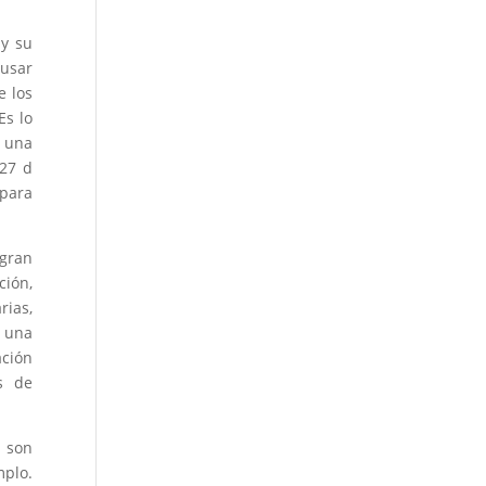
 y su
 usar
e los
Es lo
e una
 27 d
 para
 gran
ción,
rias,
a una
ación
es de
 son
mplo.