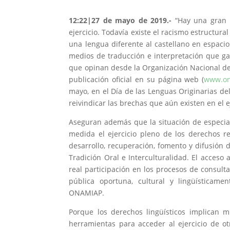
12:22|27 de mayo de 2019
.-
“Hay una gran b
ejercicio. Todavía existe el racismo estructura
una lengua diferente al castellano en espaci
medios de traducción e interpretación que gar
que opinan desde la Organización Nacional d
publicación oficial en su página web (
www.on
mayo, en el Día de las Lenguas Originarias d
reivindicar las brechas que aún existen en el e
Aseguran además que la situación de especial
medida el ejercicio pleno de los derechos r
desarrollo, recuperación, fomento y difusión d
Tradición Oral e Interculturalidad. El acceso 
real participación en los procesos de consult
pública oportuna, cultural y lingüísticame
ONAMIAP.
Porque los derechos lingüísticos implican
herramientas para acceder al ejercicio de otr