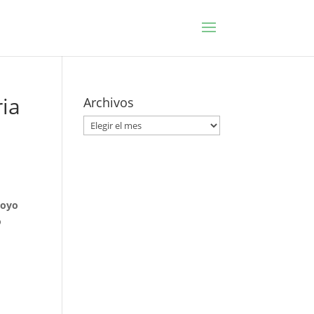
ria
Archivos
Archivos
poyo
o