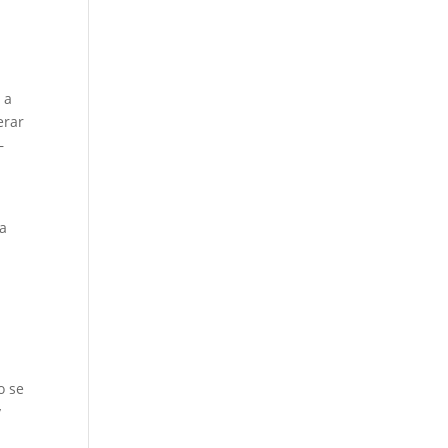
 a
erar
–
ra
o se
y