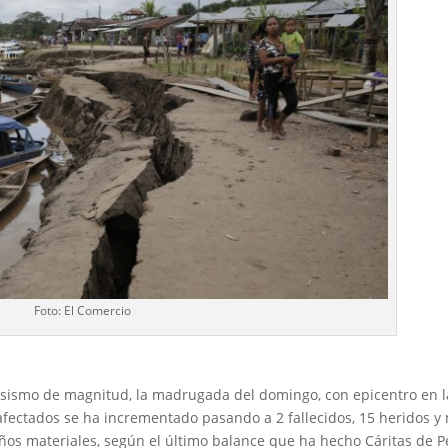
Foto: El Comercio
 sismo de magnitud, la madrugada del domingo, con epicentro en l
fectados se ha incrementado pasando a 2 fallecidos, 15 heridos y
años materiales, según el último balance que ha hecho Cáritas de P