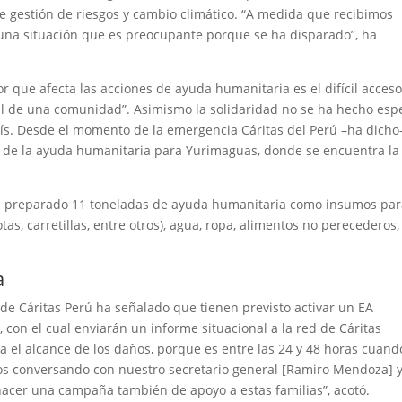
e gestión de riesgos y cambio climático. “A medida que recibimos
s una situación que es preocupante porque se ha disparado”, ha
r que afecta las acciones de ayuda humanitaria es el difícil acceso
vial de una comunidad”. Asimismo la solidaridad no se ha hecho esp
país. Desde el momento de la emergencia Cáritas del Perú –ha dicho
 de la ayuda humanitaria para Yurimaguas, donde se encuentra la
n preparado 11 toneladas de ayuda humanitaria como insumos pa
s, carretillas, entre otros), agua, ropa, alimentos no perecederos,
a
 de Cáritas Perú ha señalado que tienen previsto activar un EA
con el cual enviarán un informe situacional a la red de Cáritas
za el alcance de los daños, porque es entre las 24 y 48 horas cuand
mos conversando con nuestro secretario general [Ramiro Mendoza] 
 hacer una campaña también de apoyo a estas familias”, acotó.