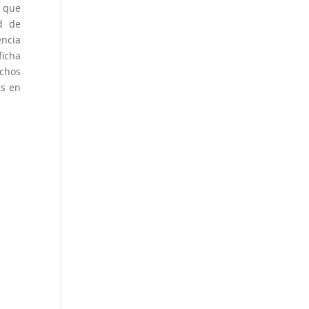
o que
ad de
encia
ficha
echos
es en