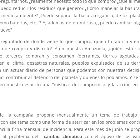
mos preguntarnos, ¿realmente necesito todo lo que compro? ¿Qué alim
uedo reducir los residuos que genero? ¿Cómo manejar la basur
medio ambiente? ¿Puedo separar la basura orgánica, de los plást
 como baterías, etc…? Y, además de en mi casa, ¿puedo cambiar al
muevo?
reguntado de dónde viene lo que compro, quién lo fabrica y e
o que compro y disfruto? Y en nuestra Amazonía, ¿quién está s
ue terceros compran y consumen (derrames, tierras agotadas
n el clima, desastres naturales, pueblos expulsados de su tier
on un actuar diario de personas que podemos con nuestras decis
rio, contribuir al deterioro del planeta y quienes lo poblamos. Y se 
en nuestro espíritu una “mística” del compromiso y la acción en
erde, la campaña propone mensualmente un tema de trabajo 
o con ese tema como una forma de aterrizar en los problemas conc
cilla ficha mensual de incidencia. Para este mes de junio se pro
os al problema del
cambio climático
con el apoyo de los vali