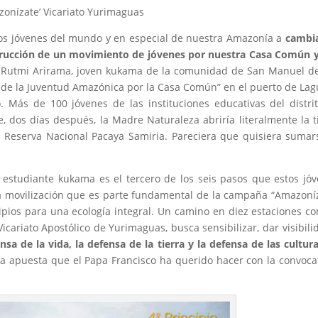
zonízate’ Vicariato Yurimaguas
 los jóvenes del mundo y en especial de nuestra Amazonía a
cambia
nstrucción de un movimiento de jóvenes por nuestra Casa Común 
ue Rutmi Arirama, joven kukama de la comunidad de San Manuel de
to de la Juventud Amazónica por la Casa Común” en el puerto de La
 Más de 100 jóvenes de las instituciones educativas del distri
 dos días después, la Madre Naturaleza abriría literalmente la t
 Reserva Nacional Pacaya Samiria. Pareciera que quisiera sumar
a estudiante kukama es el tercero de los seis pasos que estos jó
 movilización que es parte fundamental de la campaña “Amazoní
cipios para una ecología integral. Un camino en diez estaciones co
 Vicariato Apostólico de Yurimaguas, busca sensibilizar, dar visibili
nsa de la vida, la defensa de la tierra y la defensa de las cultur
de la apuesta que el Papa Francisco ha querido hacer con la convoca