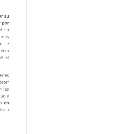
r su
y por
l río
gunas
to se
ierra
se al
venes
zate”
n las
dad y
as en
toria