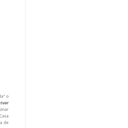
da” o
ctuar
ionar
 Casa
la de