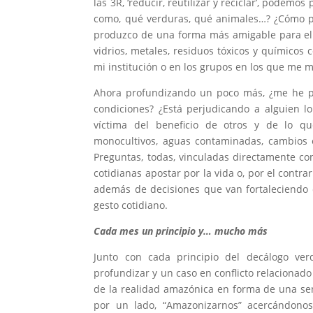
las 3R, ‘reducir, reutilizar y reciclar’, pode
como, qué verduras, qué animales…? ¿Cómo p
produzco de una forma más amigable para el 
vidrios, metales, residuos tóxicos y químicos
mi institución o en los grupos en los que me 
Ahora profundizando un poco más, ¿me he p
condiciones? ¿Está perjudicando a alguien l
víctima del beneficio de otros y de lo q
monocultivos, aguas contaminadas, cambios e
Preguntas, todas, vinculadas directamente c
cotidianas apostar por la vida o, por el contra
además de decisiones que van fortaleciendo 
gesto cotidiano.
Cada mes un principio y… mucho más
Junto con cada principio del decálogo v
profundizar y un caso en conflicto relacionad
de la realidad amazónica en forma de una sen
por un lado, “Amazonizarnos” acercándon