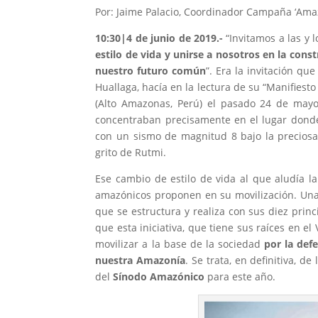
Por: Jaime Palacio, Coordinador Campaña ‘Ama
1
0:30|4 de junio de 2019
.-
“Invitamos a las y
estilo de vida y unirse a nosotros en la co
nuestro futuro común
”. Era la invitación q
Huallaga, hacía en la lectura de su “Manifies
(Alto Amazonas, Perú) el pasado 24 de mayo.
concentraban precisamente en el lugar donde,
con un sismo de magnitud 8 bajo la preciosa
grito de Rutmi.
Ese cambio de estilo de vida al que aludía l
amazónicos proponen en su movilización. Una
que se estructura y realiza con sus diez prin
que esta iniciativa, que tiene sus raíces en el
movilizar a la base de la sociedad
por la defe
nuestra Amazonía
. Se trata, en definitiva, 
del
Sínodo Amazónico
para este año.