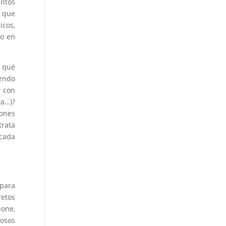
entos
a que
icos,
go en
n qué
iendo
 con
ra…)?
iones
trata
 cada
para
retos
pone,
osos