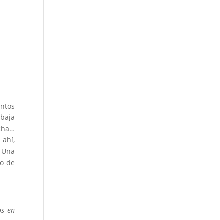
intos
abaja
ucha…
 ahí,
. Una
do de
os en