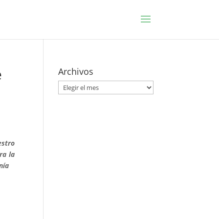
e
Archivos
Archivos
estro
ra la
nía