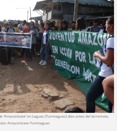
e ‘Amazonízate’ en Laguas (Yurimaguas) días antes del terremoto.
Foto: Amazonízate-Yurimaguas