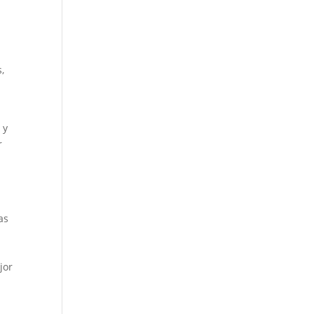
,
 y
r
as
jor