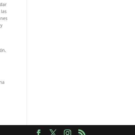
ndar
 las
anes
 y
ón,
ena