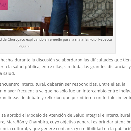
d de Choroyacu explicando el remedio para la malaria. Foto: Rebecca
Pagani
 hecho, durante la discusión se abordaron las dificultades que tie
a la salud pública, entre ellas, sin duda, las grandes distancias y
a salud.
encuentro intercultural, deberán ser respondidas. Entre ellas, la
on mayor frecuencia ya que no sólo fue un intercambio entre indíg
aron líneas de debate y reflexión que permitieron un fortalecimient
7 se aprobó el Modelo de Atención de Salud Integral e Intercultural
igre, Marañón y Chambira, cuyo objetivo general es brindar atenció
nencia cultural, y que genere confianza y credibilidad en la poblaci