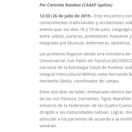
Por Caterina Rondoni (CAAAP Iquitos)
12:33
|26 de julio de 2019
.-
Este encuentro con
conocimientos tradicionales y occidentales sob
evento que, los días 18 y 19 de julio, congreg
entre sabios, parteras, promotores, hueseros y
integrado por técnicos, enfermeras, obstetras,
Los primeros llegaron desde una treintena de
Conservación San Pablo de Tipishca (ACODECOSP
nacional de la Estrategia Salud de Pueblos I
Integral-Intercultural-MINSA como Fernando Ba
Heriberto Dávila, coordinador de campo.
Estos dos días de taller, enmarcado dentro del
de los ríos Pastaza, Corrientes, Tigre, Marañón
esfuerzo de la Federación de las Cuatro Cuenca
dirigido a las comunidades nativas. Lograr, med
atención a los pacientes de acuerdo a la realid
vendrán.