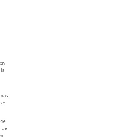
nen
 la
enas
o e
 de
n de
ón