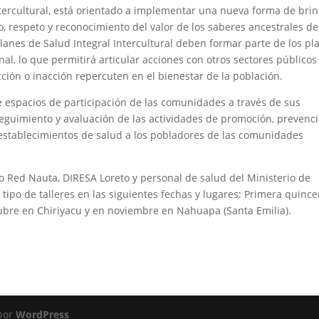
ntercultural, está orientado a implementar una nueva forma de bri
o, respeto y reconocimiento del valor de los saberes ancestrales de
nes de Salud Integral Intercultural deben formar parte de los pl
ional, lo que permitirá articular acciones con otros sectores públicos
cción o inacción repercuten en el bienestar de la población.
e espacios de participación de las comunidades a través de sus
 seguimiento y avaluación de las actividades de promoción, prevenci
 establecimientos de salud a los pobladores de las comunidades
 Red Nauta, DIRESA Loreto y personal de salud del Ministerio de
ipo de talleres en las siguientes fechas y lugares: Primera quinc
ubre en Chiriyacu y en noviembre en Nahuapa (Santa Emilia).
 por
WordPress