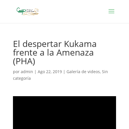
El despertar Kukama
frente a la Amenaza
(PHA)
por
admin
|
Ago 22, 2019
|
Galería de videos
,
Sin
categoría