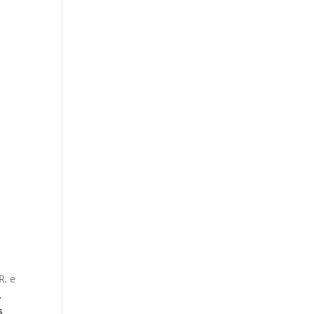
R, e
,
s