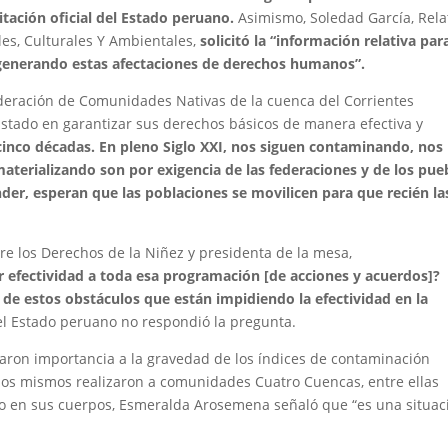
itación oficial del Estado peruano.
Asimismo, Soledad García, Rela
les, Culturales Y Ambientales,
solicitó la “información relativa par
 generando estas afectaciones de derechos humanos”.
Federación de Comunidades Nativas de la cuenca del Corrientes
tado en garantizar sus derechos básicos de manera efectiva y
cinco décadas. En pleno Siglo XXI, nos siguen contaminando, nos
terializando son por exigencia de las federaciones y de los pue
der, esperan que las poblaciones se movilicen para que recién la
e los Derechos de la Niñez y presidenta de la mesa,
ar efectividad a toda esa programación [de acciones y acuerdos]?
 de estos obstáculos que están impidiendo la efectividad en la
el Estado peruano no respondió la pregunta.
aron importancia a la gravedad de los índices de contaminación
ellos mismos realizaron a comunidades Cuatro Cuencas, entre ellas
omo en sus cuerpos, Esmeralda Arosemena señaló que “es una situac