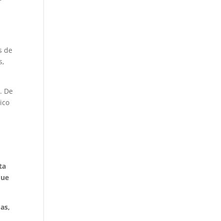
s de
s,
. De
ico
ta
que
as,