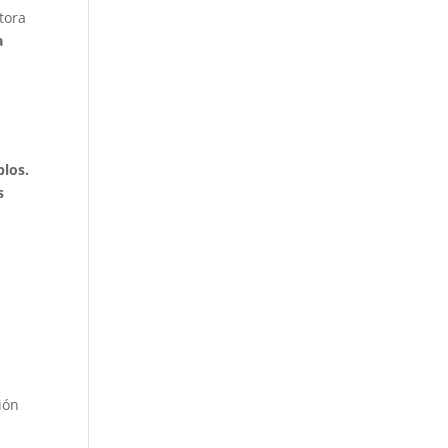
tora
a
blos.
s
ión