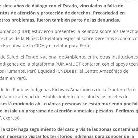
siete años de diálogo con el Estado, vinculados a falta de
ntos de atención y protección de derechos. Precariedad en
e otros problemas, fueron también parte de las denuncias.
umanos (CIDH) estuvieron presentes la Relatora sobre los Derecho
erechos de la Niñez, la Relatora especial sobre Derechos Económico
a Ejecutiva de la CIDH y el relator para Perú.
 de Salud, el Fondo Nacional de Ambiente, entre otras instituciones
s indígenas de la plataforma PUINAMUDT contaron con el apoyo técn
chos Humanos, Perú Equidad (CNDDHH), el Centro Amazónico de
xfam en Perú.
n de los Pueblos Indígenas Kichwas Amazónicos de la Frontera Perú
ó la precariedad de establecimientos de salud y los niveles de
e está muriendo ahí, cuántas personas se están muriendo por fal
 instale un programa de atención a metales pesados. Pedimos 
”
, expresó.
e la CIDH haga seguimiento del caso y visite las zonas contaminad
on necesario visitar los territorios indígenas para conocer de la