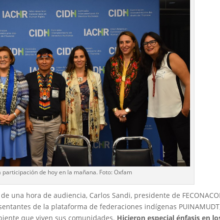
la participación de hoy en la mañana. Foto: Oxfam
de una hora de audiencia, Carlos Sandi, presidente de FECONACO
resentantes de la plataforma de federaciones indígenas PUINAMUDT
ambiente que viven sus comunidades.
Hicieron especial énfasis en lo