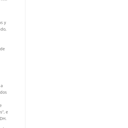
as y
ndo,
 de
 a
ados
e
s”, e
IDH.