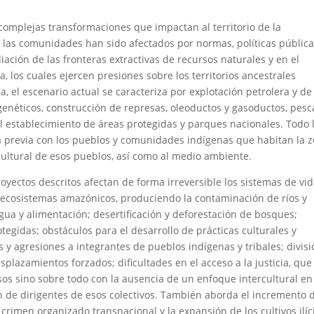
 complejas transformaciones que impactan al territorio de la
as comunidades han sido afectados por normas, políticas pública
ación de las fronteras extractivas de recursos naturales y en el
, los cuales ejercen presiones sobre los territorios ancestrales
, el escenario actual se caracteriza por explotación petrolera y de
 genéticos, construcción de represas, oleoductos y gasoductos, pesc
 el establecimiento de áreas protegidas y parques nacionales. Todo 
ta previa con los pueblos y comunidades indígenas que habitan la z
 cultural de esos pueblos, así como al medio ambiente.
oyectos descritos afectan de forma irreversible los sistemas de vid
s ecosistemas amazónicos, produciendo la contaminación de ríos y
agua y alimentación; desertificación y deforestación de bosques;
tegidas; obstáculos para el desarrollo de prácticas culturales y
os y agresiones a integrantes de pueblos indígenas y tribales; divis
splazamientos forzados; dificultades en el acceso a la justicia, que
sos sino sobre todo con la ausencia de un enfoque intercultural en
ón de dirigentes de esos colectivos. También aborda el incremento 
 crimen organizado transnacional y la expansión de los cultivos ilíci