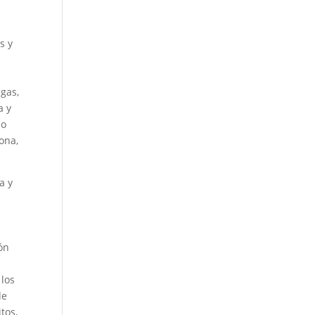
s y
 gas,
a y
lo
ona,
a y
ión
 los
de
tos,