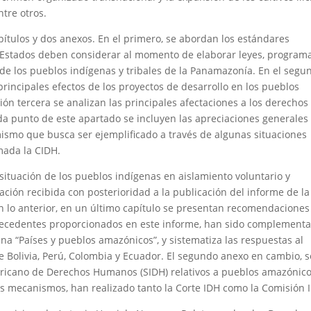
ntre otros.
pítulos y dos anexos. En el primero, se abordan los estándares
s Estados deben considerar al momento de elaborar leyes, program
de los pueblos indígenas y tribales de la Panamazonía. En el segu
principales efectos de los proyectos de desarrollo en los pueblos
ión tercera se analizan las principales afectaciones a los derechos
a punto de este apartado se incluyen las apreciaciones generales
ismo que busca ser ejemplificado a través de algunas situaciones
rmada la CIDH.
r situación de los pueblos indígenas en aislamiento voluntario y
mación recibida con posterioridad a la publicación del informe de la
 lo anterior, en un último capítulo se presentan recomendaciones
 antecedentes proporcionados en este informe, han sido complement
na “Países y pueblos amazónicos”, y sistematiza las respuestas al
e Bolivia, Perú, Colombia y Ecuador. El segundo anexo en cambio, s
ericano de Derechos Humanos (SIDH) relativos a pueblos amazónico
sos mecanismos, han realizado tanto la Corte IDH como la Comisión 