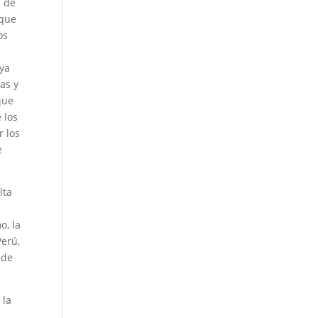
s de
 que
os
uya
nas y
que
 los
r los
e
lta
o, la
Perú,
 de
 la