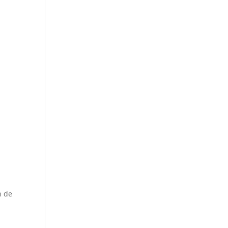
n de
a