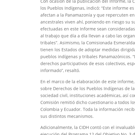
Con ocasión de la publicación del Informe, la
los Pueblos Indígenas, indicó: “Este informe 
afectan a la Panamazonía y que repercuten en 
ancestrales viven ahí, poniendo en riesgo su 
efectuadas en este Informe sean consideradas
al trabajo que día a día llevan a cabo las orga
tribales”. Asimismo, la Comisionada Esmeralda 
tienen los Estados de adoptar medidas dirigida
pueblos indígenas y tribales Panamazónicos. “
derechos participativos de esos colectivos, esp
informado”, resaltó.
En el marco de la elaboración de este informe
sobre Derechos de los Pueblos Indígenas de la
sociedad civil, instituciones académicas, así 
Comisión remitió dicho cuestionario a todos lo
Colombia y Ecuador. Toda la información recib
sus distintos mecanismos.
Adicionalmente, la CIDH contó con el invaluab
ejecución del Programa 12 del Objetivo No. 3 d