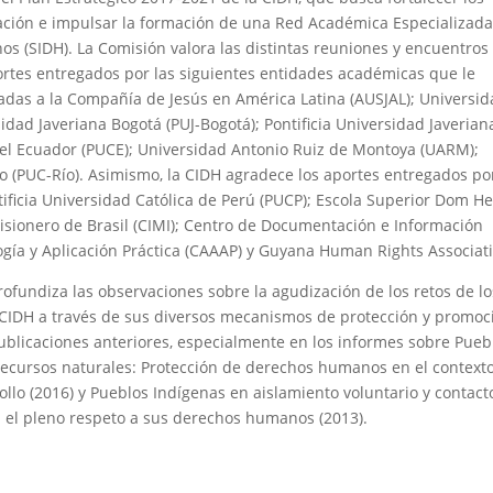
ación e impulsar la formación de una Red Académica Especializad
 (SIDH). La Comisión valora las distintas reuniones y encuentros
ortes entregados por las siguientes entidades académicas que le
adas a la Compañía de Jesús en América Latina (AUSJAL); Universi
sidad Javeriana Bogotá (PUJ-Bogotá); Pontificia Universidad Javerian
ca del Ecuador (PUCE); Universidad Antonio Ruiz de Montoya (UARM);
iro (PUC-Río). Asimismo, la CIDH agradece los aportes entregados po
ificia Universidad Católica de Perú (PUCP); Escola Superior Dom H
isionero de Brasil (CIMI); Centro de Documentación e Información
ogía y Aplicación Práctica (CAAAP) y Guyana Human Rights Associat
ofundiza las observaciones sobre la agudización de los retos de lo
a CIDH a través de sus diversos mecanismos de protección y promoc
licaciones anteriores, especialmente en los informes sobre Pueb
ecursos naturales: Protección de derechos humanos en el context
ollo (2016) y Pueblos Indígenas en aislamiento voluntario y contact
 el pleno respeto a sus derechos humanos (2013).