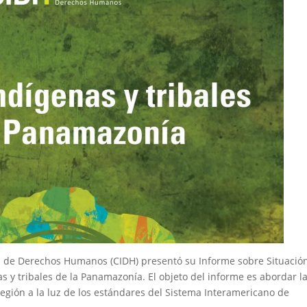
 de Derechos Humanos (CIDH) presentó su Informe sobre Situació
 y tribales de la Panamazonía. El objeto del informe es abordar l
egión a la luz de los estándares del Sistema Interamericano de