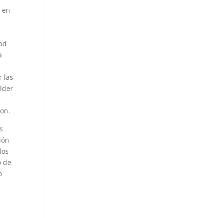
a en
dad
a
r las
elder
ion.
s
ión
los
o de
o