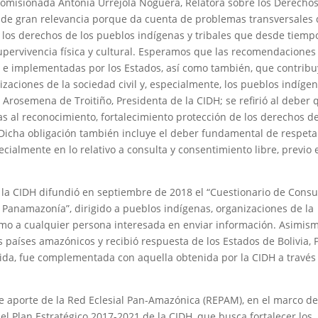
 Comisionada Antonia Urrejola Noguera, Relatora sobre los Derecho
es de gran relevancia porque da cuenta de problemas transversales
los derechos de los pueblos indígenas y tribales que desde tiemp
supervivencia física y cultural. Esperamos que las recomendaciones
 e implementadas por los Estados, así como también, que contrib
nizaciones de la sociedad civil y, especialmente, los pueblos indíge
Arosemena de Troitiño, Presidenta de la CIDH; se refirió al deber 
s al reconocimiento, fortalecimiento protección de los derechos de
Dicha obligación también incluye el deber fundamental de respeta
ecialmente en lo relativo a consulta y consentimiento libre, previo 
, la CIDH difundió en septiembre de 2018 el “Cuestionario de Consu
 Panamazonía”, dirigido a pueblos indígenas, organizaciones de la
como a cualquier persona interesada en enviar información. Asimism
s países amazónicos y recibió respuesta de los Estados de Bolivia, 
ida, fue complementada con aquella obtenida por la CIDH a través
le aporte de la Red Eclesial Pan-Amazónica (REPAM), en el marco de
el Plan Estratégico 2017-2021 de la CIDH, que busca fortalecer los