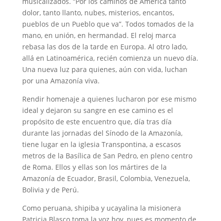
musicalizados. “Por los caminos de América tanto
dolor, tanto llanto, nubes, misterios, encantos,
pueblos de un Pueblo que va”. Todos tomados de la
mano, en unión, en hermandad. El reloj marca
rebasa las dos de la tarde en Europa. Al otro lado,
allá en Latinoamérica, recién comienza un nuevo día.
Una nueva luz para quienes, aún con vida, luchan
por una Amazonía viva.
Rendir homenaje a quienes lucharon por ese mismo
ideal y dejaron su sangre en ese camino es el
propósito de este encuentro que, día tras día
durante las jornadas del Sínodo de la Amazonía,
tiene lugar en la iglesia Transpontina, a escasos
metros de la Basílica de San Pedro, en pleno centro
de Roma. Ellos y ellas son los mártires de la
Amazonía de Ecuador, Brasil, Colombia, Venezuela,
Bolivia y de Perú.
Como peruana, shipiba y ucayalina la misionera
Patricia Blasco toma la voz hoy, pues es momento de