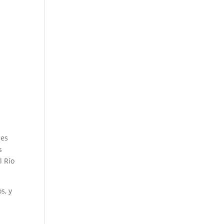
nes
s
l Río
s, y