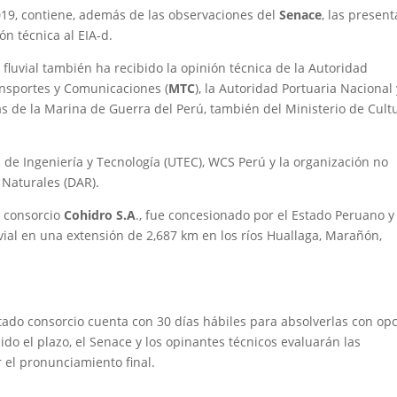
019, contiene, además de las observaciones del
Senace
, las presen
ón técnica al EIA-d.
fluvial también ha recibido la opinión técnica de la Autoridad
ransportes y Comunicaciones (
MTC
), la Autoridad Portuaria Nacional 
s de la Marina de Guerra del Perú, también del Ministerio de Cultu
 de Ingeniería y Tecnología (UTEC), WCS Perú y la organización no
Naturales (DAR).
l consorcio
Cohidro S.A
., fue concesionado por el Estado Peruano y
vial en una extensión de 2,687 km en los ríos Huallaga, Marañón,
itado consorcio cuenta con 30 días hábiles para absolverlas con op
ido el plazo, el Senace y los opinantes técnicos evaluarán las
 el pronunciamiento final.