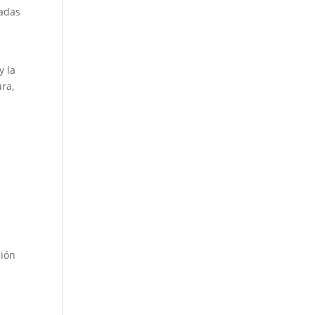
tadas
y la
ra,
ción