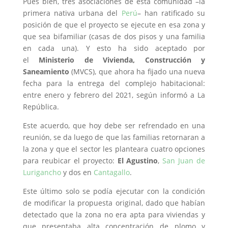
Pues bien, tres asociaciones de esta comunidad –la
primera nativa urbana del
Perú
– han ratificado su
posición de que el proyecto se ejecute en esa zona y
que sea bifamiliar (casas de dos pisos y una familia
en cada una). Y esto ha sido aceptado por
el
Ministerio de Vivienda, Construcción y
Saneamiento
(MVCS), que ahora ha fijado una nueva
fecha para la entrega del complejo habitacional:
entre enero y febrero del 2021, según informó a La
República.
Este acuerdo, que hoy debe ser refrendado en una
reunión, se da luego de que las familias retornaran a
la zona y que el sector les planteara cuatro opciones
para reubicar el proyecto:
El Agustino
,
San Juan de
Lurigancho
y dos en
Cantagallo
.
Este último solo se podía ejecutar con la condición
de modificar la propuesta original, dado que habían
detectado que la zona no era apta para viviendas y
que presentaba alta concentración de plomo y