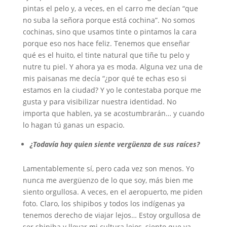
pintas el pelo y, a veces, en el carro me decían “que
no suba la señora porque está cochina”. No somos
cochinas, sino que usamos tinte o pintamos la cara
porque eso nos hace feliz. Tenemos que enseñar
qué es el huito, el tinte natural que tiñe tu pelo y
nutre tu piel. Y ahora ya es moda. Alguna vez una de
mis paisanas me decía “¿por qué te echas eso si
estamos en la ciudad? Y yo le contestaba porque me
gusta y para visibilizar nuestra identidad. No
importa que hablen, ya se acostumbrarán… y cuando
lo hagan tú ganas un espacio.
¿Todavía hay quien siente vergüenza de sus raíces?
Lamentablemente sí, pero cada vez son menos. Yo
nunca me avergüenzo de lo que soy, más bien me
siento orgullosa. A veces, en el aeropuerto, me piden
foto. Claro, los shipibos y todos los indígenas ya
tenemos derecho de viajar lejos… Estoy orgullosa de
ser shipiba y llevar mi cultura lejos, siento que ya