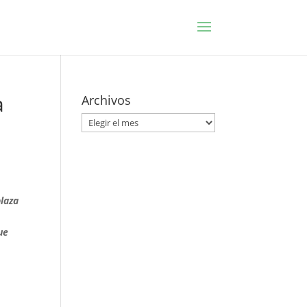
a
Archivos
Archivos
plaza
ue