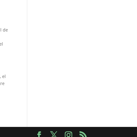
l de
a
el
 el
tre