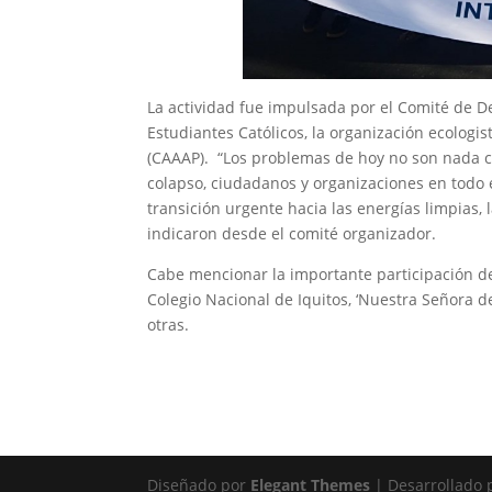
La actividad fue impulsada por el Comité de D
Estudiantes Católicos, la organización ecologi
(CAAAP). “Los problemas de hoy no son nada co
colapso, ciudadanos y organizaciones en todo 
transición urgente hacia las energías limpias, l
indicaron desde el comité organizador.
Cabe mencionar la importante participación de
Colegio Nacional de Iquitos, ‘Nuestra Señora de 
otras.
Diseñado por
Elegant Themes
| Desarrollado