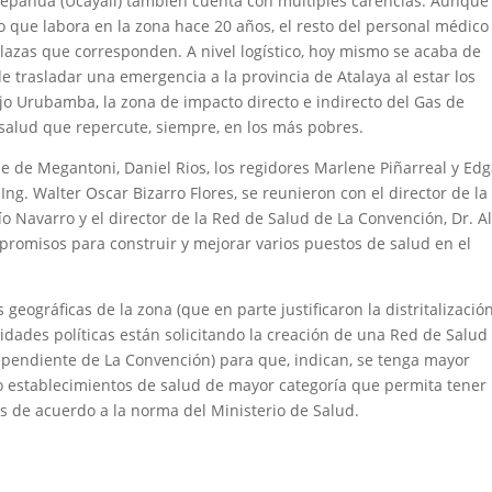
Sepahua (Ucayali) también cuenta con múltiples carencias. Aunque
ue labora en la zona hace 20 años, el resto del personal médico
plazas que corresponden. A nivel logístico, hoy mismo se acaba de
trasladar una emergencia a la provincia de Atalaya al estar los
jo Urubamba, la zona de impacto directo e indirecto del Gas de
 salud que repercute, siempre, en los más pobres.
e de Megantoni, Daniel Rios, los regidores Marlene Piñarreal y Edg
 Ing. Walter Oscar Bizarro Flores, se reunieron con el director de la
o Navarro y el director de la Red de Salud de La Convención, Dr. Al
promisos para construir y mejorar varios puestos de salud en el
s geográficas de la zona (que en parte justificaron la distritalizació
idades políticas están solicitando la creación de una Red de Salud
ependiente de La Convención) para que, indican, se tenga mayor
o establecimientos de salud de mayor categoría que permita tener
 de acuerdo a la norma del Ministerio de Salud.