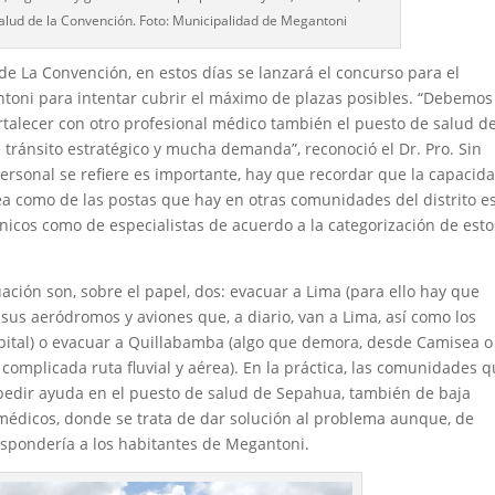
alud de la Convención. Foto: Municipalidad de Megantoni
de La Convención, en estos días se lanzará el concurso para el
ntoni para intentar cubrir el máximo de plazas posibles. “Debemos
rtalecer con otro profesional médico también el puesto de salud de
 tránsito estratégico y mucha demanda”, reconoció el Dr. Pro. Sin
rsonal se refiere es importante, hay que recordar que la capacid
ea como de las postas que hay en otras comunidades del distrito e
cnicos como de especialistas de acuerdo a la categorización de esto
ación son, sobre el papel, dos: evacuar a Lima (para ello hay que
 sus aeródromos y aviones que, a diario, van a Lima, así como los
capital) o evacuar a Quillabamba (algo que demora, desde Camisea o
 complicada ruta fluvial y aérea). En la práctica, las comunidades 
 pedir ayuda en el puesto de salud de Sepahua, también de baja
 médicos, donde se trata de dar solución al problema aunque, de
espondería a los habitantes de Megantoni.