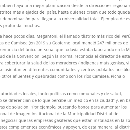
ambién haya una mejor planificación desde la direcciones regional
istritos más alejados del país), hasta quienes creen que todo qued
 denominación para llegar a la universalidad total. Ejemplos de e
s profunda, muchos.
 hace pocos días. Megantoni, el llamado ‘distrito más rico del Perú
Gas de Camisea (en 2019 su Gobierno local manejó 247 millones de
renuncia del único personal que todavía estaba laborando en la M
d de la Convención. Según la norma, reconocía el director de est
ara coberturar la salud de los moradores (indígenas matsigenkas, yi
 se asientan en diferentes comunidades y centros poblados no sólo
 otros afluentes y quebradas como son los ríos Camisea, Picha o
autoridades locales, tanto políticas como comunales y de salud,
o se diferencian de lo que percibe un médico en la ciudad” y, en b
ivas de solución. “Por ejemplo, buscando bonos para aumentar los
rsonal de Imagen Institucional de la Municipalidad Distrital de
a negociar que las empresas gasíferas que están instaladas en la z
stos complementos económicos y apoyen, de esta manera, al distri