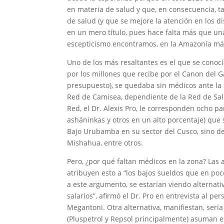
en materia de salud y que, en consecuencia, t
de salud (y que se mejore la atención en los d
en un mero título, pues hace falta más que una
escepticismo encontramos, en la Amazonía má
Uno de los más resaltantes es el que se conocía
por los millones que recibe por el Canon del 
presupuesto), se quedaba sin médicos ante la 
Red de Camisea, dependiente de la Red de Salu
Red, el Dr. Alexis Pro, le corresponden ocho p
asháninkas y otros en un alto porcentaje) que
Bajo Urubamba en su sector del Cusco, sino de
Mishahua, entre otros.
Pero, ¿por qué faltan médicos en la zona? Las 
atribuyen esto a “los bajos sueldos que en poc
a este argumento, se estarían viendo alternat
salarios”, afirmó el Dr. Pro en entrevista al pe
Megantoni. Otra alternativa, manifiestan, serí
(Pluspetrol y Repsol principalmente) asuman e