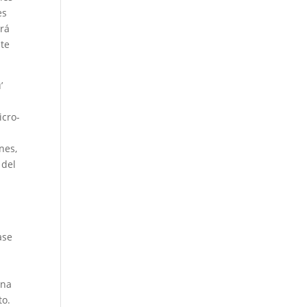
es
ará
ste
’
icro-
a
nes,
 del
ase
ona
to.