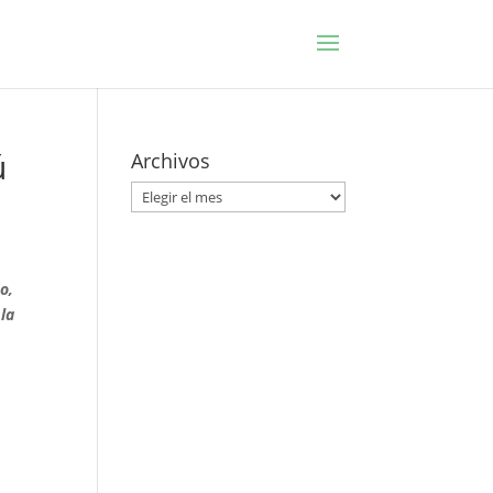
ú
Archivos
Archivos
o,
 la