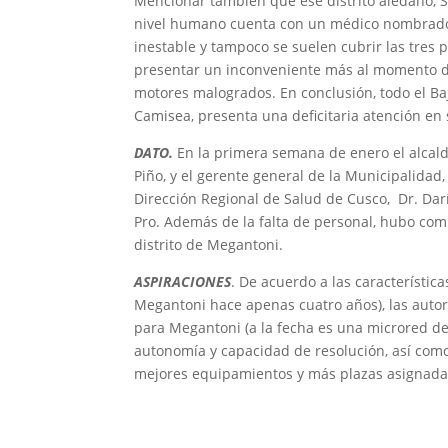
Mencionar también que ese distrito aledaño, 
nivel humano cuenta con un médico nombrado q
inestable y tampoco se suelen cubrir las tres 
presentar un inconveniente más al momento de 
motores malogrados. En conclusión, todo el Ba
Camisea, presenta una deficitaria atención en
DATO.
En la primera semana de enero el alcald
Piño, y el gerente general de la Municipalidad,
Dirección Regional de Salud de Cusco, Dr. Darí
Pro. Además de la falta de personal, hubo com
distrito de Megantoni.
ASPIRACIONES
. De acuerdo a las característica
Megantoni hace apenas cuatro años), las autor
para Megantoni (a la fecha es una microred d
autonomía y capacidad de resolución, así com
mejores equipamientos y más plazas asignadas