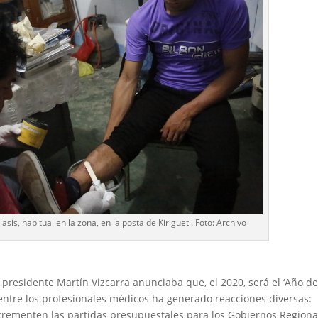
sis, habitual en la zona, en la posta de Kirigueti. Foto: Archivo
 presidente Martín Vizcarra anunciaba que, el 2020, será el ‘Año de
 entre los profesionales médicos ha generado reacciones diversas:
crementen las partidas presupuestales para los Gobiernos Regiona