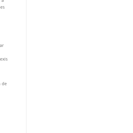
 a
 es
ar
exis
n de