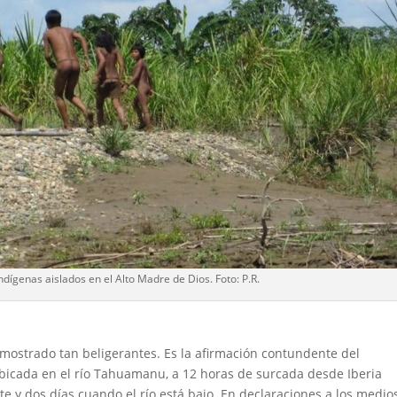
dígenas aislados en el Alto Madre de Dios. Foto: P.R.
mostrado tan beligerantes. Es la afirmación contundente del
icada en el río Tahuamanu, a 12 horas de surcada desde Iberia
te y dos días cuando el río está bajo. En declaraciones a los medio