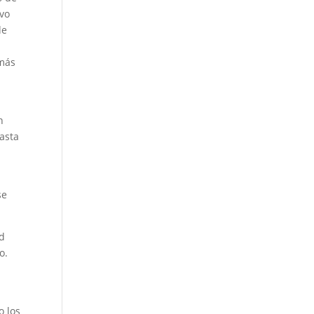
evo
de
 más
n
asta
se
ad
o.
o los