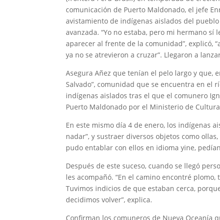
comunicación de Puerto Maldonado, el jefe En
avistamiento de indígenas aislados del puebl
avanzada. “Yo no estaba, pero mi hermano sí les 
aparecer al frente de la comunidad”, explicó,
ya no se atrevieron a cruzar”. Llegaron a lanza
Asegura Añez que tenían el pelo largo y que,
Salvado”, comunidad que se encuentra en el río 
indígenas aislados tras el que el comunero Ig
Puerto Maldonado por el Ministerio de Cultur
En este mismo día 4 de enero, los indígenas ais
nadar”, y sustraer diversos objetos como ollas
pudo entablar con ellos en idioma yine, pedía
Después de este suceso, cuando se llegó perso
les acompañó. “En el camino encontré plomo, 
Tuvimos indicios de que estaban cerca, porque 
decidimos volver”, explica.
Confirman los comuneros de Nueva Oceanía qu