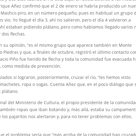
rique Añez confirmó que el 2 de enero se habría producido un nu
o Mashco piro, en un número pequeño, pues es habitual un grupo 
vio. Yo llegué el día 3, ahí no salieron, pero el día 4 volvieron a
 “ahí estaban pidiendo plátano, pero como habíamos llegado varios
r dos flechas.
 en su opinión, “es el mismo grupo que aparece también en Monte
Piedras y que, a finales de octubre, registró el último contacto co
nacio Piño fue herido de flecha y toda la comunidad fue evacuada h
a, como medida de prevención.
lados sí lograron, posteriormente, cruzar el río, “les hemos visto
, machetes, ropa o sogas. Cuenta Añez que, en el poco diálogo que 
n plátano.
nal del Ministerio de Cultura, el propio presidente de la comunid
también ropas que iban botando y, más allá, estaba su campament
los pajaritos nos alertaron y, para no tener problemas con ellos,
e el problema sería que “más arriba de la comunidad han cruzad