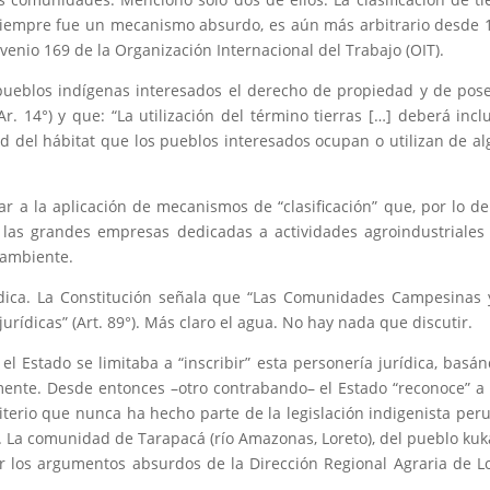
 siempre fue un mecanismo absurdo, es aún más arbitrario desde 
venio 169 de la Organización Internacional del Trabajo (OIT).
 pueblos indígenas interesados el derecho de propiedad y de pos
. 14°) y que: “La utilización del término tierras […] deberá inclu
dad del hábitat que los pueblos interesados ocupan o utilizan de a
ar a la aplicación de mecanismos de “clasificación” que, por lo d
a las grandes empresas dedicadas a actividades agroindustriales
 ambiente.
ídica. La Constitución señala que “Las Comunidades Campesinas 
jurídicas” (Art. 89°). Más claro el agua. No hay nada que discutir.
el Estado se limitaba a “inscribir” esta personería jurídica, basá
mente. Desde entonces –otro contrabando– el Estado “reconoce” a
terio que nunca ha hecho parte de la legislación indigenista per
no. La comunidad de Tarapacá (río Amazonas, Loreto), del pueblo ku
r los argumentos absurdos de la Dirección Regional Agraria de L