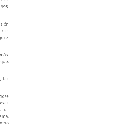
1995,
esión
ir el
lguna
emás,
 que,
y las
ndose
 esas
uana:
kama,
oreto