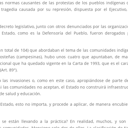
las normas causantes de las protestas de los pueblos indígenas 
tragedia causada por su represión, dispuesta por el Ejecutivo
decreto legislativo, junto con otros denunciados por las organizac
el Estado, como es la Defensoría del Pueblo, fueron derogados
e un total de 104) que abordaban el tema de las comunidades indíg
 costeñas (campesinas), hubo unos cuatro que apuntaban, de m
tucional que ha quedado vigente en la Carta de 1993, que es el car
Art. 89°).
 las invasiones o, como en este caso, apropiándose de parte d
si las comunidades no aceptan, el Estado no construirá infraestru
de salud y educación.
 Estado, esto no importa, y procede a aplicar, de manera encubie
s se están llevando a la práctica? En realidad, muchos, y so
las comunidades. Menciono solo dos de ellos. La clasificación de ti