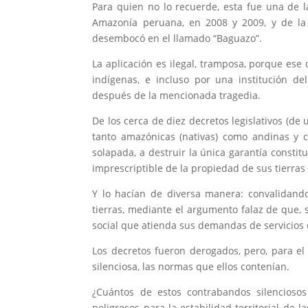
Para quien no lo recuerde, esta fue una de 
Amazonía peruana, en 2008 y 2009, y de la 
desembocó en el llamado “Baguazo”.
La aplicación es ilegal, tramposa, porque ese 
indígenas, e incluso por una institución d
después de la mencionada tragedia.
De los cerca de diez decretos legislativos (d
tanto amazónicas (nativas) como andinas y
solapada, a destruir la única garantía consti
imprescriptible de la propiedad de sus tierras (
Y lo hacían de diversa manera: convalidando
tierras, mediante el argumento falaz de que, 
social que atienda sus demandas de servicios 
Los decretos fueron derogados, pero, para el
silenciosa, las normas que ellos contenían.
¿Cuántos de estos contrabandos silencioso
peligrosos para la estabilidad territorial de 