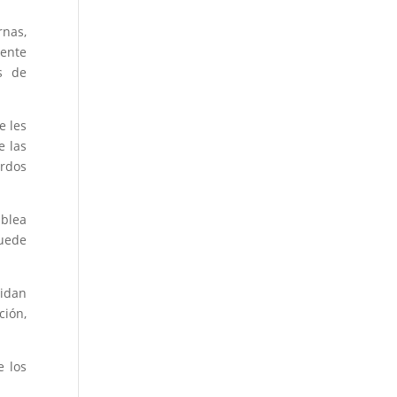
rnas,
mente
s de
e les
e las
erdos
mblea
puede
lidan
ción,
e los