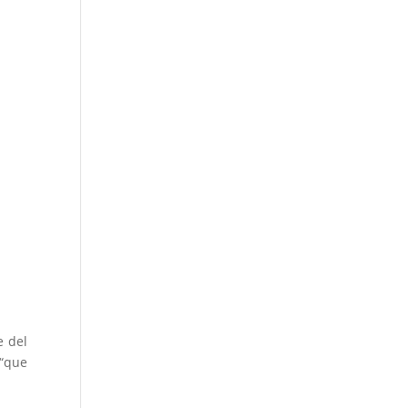
e del
 “que