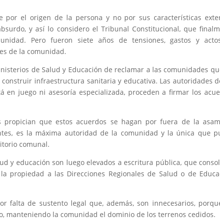
 por el origen de la persona y no por sus características exte
surdo, y así lo considero el Tribunal Constitucional, que final
munidad. Pero fueron siete años de tensiones, gastos y acto
es de la comunidad.
ministerios de Salud y Educación de reclamar a las comunidades qu
 construir infraestructura sanitaria y educativa. Las autoridades d
á en juego ni asesoría especializada, proceden a firmar los acu
os propician que estos acuerdos se hagan por fuera de la asa
ntes, es la máxima autoridad de la comunidad y la única que 
ritorio comunal.
ud y educación son luego elevados a escritura pública, que conso
e la propiedad a las Direcciones Regionales de Salud o de Educa
or falta de sustento legal que, además, son innecesarios, porqu
o, manteniendo la comunidad el dominio de los terrenos cedidos.