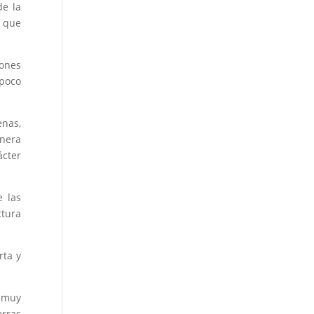
de la
, que
iones
 poco
enas,
anera
ácter
e las
ctura
rta y
n muy
erras