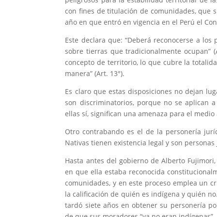
con fines de titulación de comunidades, que
año en que entró en vigencia en el Perú el Con
Este declara que: “Deberá reconocerse a los
sobre tierras que tradicionalmente ocupan” (Ar
concepto de territorio, lo que cubre la totali
manera” (Art. 13°).
Es claro que estas disposiciones no dejan lug
son discriminatorios, porque no se aplican 
ellas sí, significan una amenaza para el medio
Otro contrabando es el de la personería jur
Nativas tienen existencia legal y son personas 
Hasta antes del gobierno de Alberto Fujimori, 
en que ella estaba reconocida constitucional
comunidades, y en este proceso emplea un cri
la calificación de quién es indígena y quién 
tardó siete años en obtener su personería po
de que sus moradores “ya no eran indígenas”.