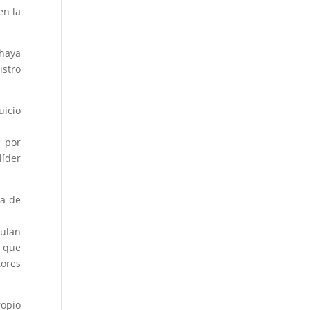
en la
haya
istro
uicio
z por
líder
ra de
culan
, que
tores
ropio