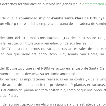
s derechos territoriales de pueblos indígenas y a la
deforestación
s de que la
comunidad shipibo-koniba Santa Clara de Uchunya
 que Alicorp retire a dicha empresa peruana de su cadena de sumin
ecisión del Tribunal Constitucional (
TC
) del Perú sobre un j
la restitución, titulación y remediación de sus tierras.
el TC para restituirnos nuestras tierras ancestrales de una ve
dad con que viene actuando Ocho Sur”, señaló Ivan Flores, un 
del IDL sostuvo que si el NBIM ya actuó en el caso de Santa Cla
tencia que les devuelva su territorio ancestral”.
o, rechazó las imputaciones realizadas en su contra y que la vin
 de aceite de palma aceitera “proviene de 9 plantas extractoras
s al cultivo de palma aceitera sostenible, como pequeños produc
a del Perú”.
nder su participación en Alicorp responde a una estrategia del p