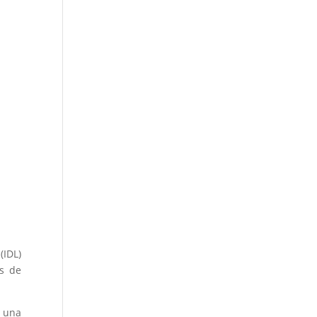
(IDL)
es de
. una