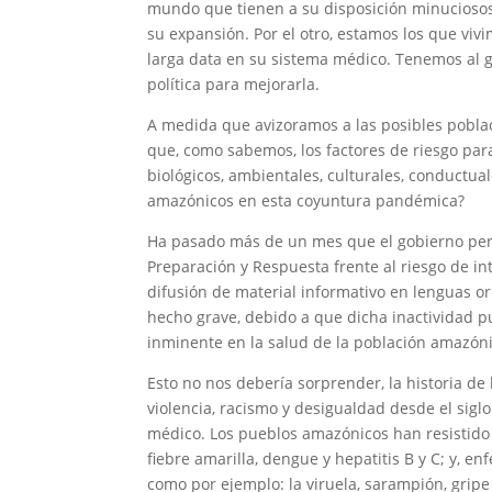
mundo que tienen a su disposición minuciosos p
su expansión. Por el otro, estamos los que viv
larga data en su sistema médico. Tenemos al go
política para mejorarla.
A medida que avizoramos a las posibles poblac
que, como sabemos, los factores de riesgo par
biológicos, ambientales, culturales, conductu
amazónicos en esta coyuntura pandémica?
Ha pasado más de un mes que el gobierno perua
Preparación y Respuesta frente al riesgo de in
difusión de material informativo en lenguas o
hecho grave, debido a que dicha inactividad p
inminente en la salud de la población amazóni
Esto no nos debería sorprender, la historia d
violencia, racismo y desigualdad desde el siglo
médico. Los pueblos amazónicos han resistido
fiebre amarilla, dengue y hepatitis B y C; y,
como por ejemplo: la viruela, sarampión, gripe