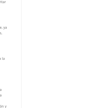
itar
e
e, ya
s,
a la
ma
la
ión y