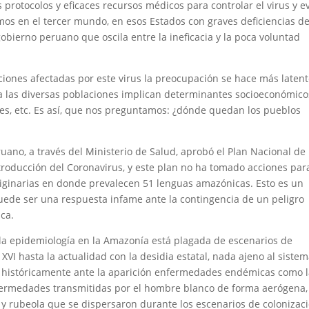
rotocolos y eficaces recursos médicos para controlar el virus y ev
imos en el tercer mundo, en esos Estados con graves deficiencias d
bierno peruano que oscila entre la ineficacia y la poca voluntad
iones afectadas por este virus la preocupación se hace más latent
a las diversas poblaciones implican determinantes socioeconómico
ales, etc. Es así, que nos preguntamos: ¿dónde quedan los pueblos
no, a través del Ministerio de Salud, aprobó el Plan Nacional de
troducción del Coronavirus, y este plan no ha tomado acciones par
riginarias en donde prevalecen 51 lenguas amazónicas. Esto es un
uede ser una respuesta infame ante la contingencia de un peligro
ca.
e la epidemiología en la Amazonía está plagada de escenarios de
 XVI hasta la actualidad con la desidia estatal, nada ajeno al siste
 históricamente ante la aparición enfermedades endémicas como 
 enfermedades transmitidas por el hombre blanco de forma aerógena,
 y rubeola que se dispersaron durante los escenarios de colonizac