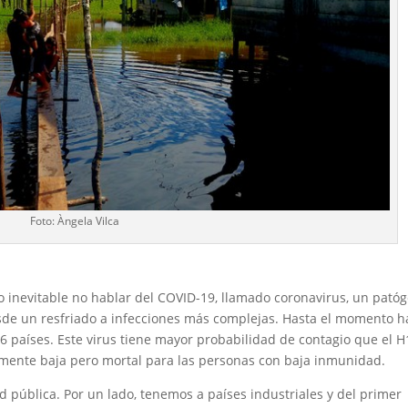
Foto: Àngela Vilca
do inevitable no hablar del COVID-19, llamado coronavirus, un pató
esde un resfriado a infecciones más complejas. Hasta el momento h
6 países. Este virus tiene mayor probabilidad de contagio que el H
amente baja pero mortal para las personas con baja inmunidad.
ud pública. Por un lado, tenemos a países industriales y del primer