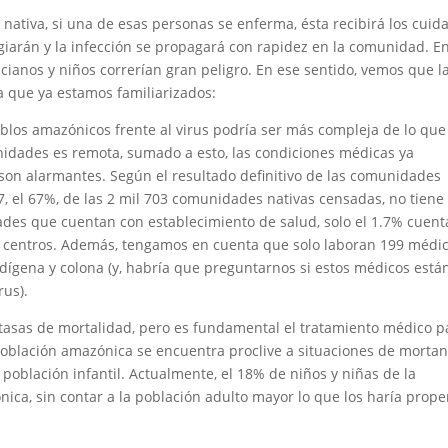
nativa, si una de esas personas se enferma, ésta recibirá los cuid
tagiarán y la infección se propagará con rapidez en la comunidad. E
cianos y niños correrían gran peligro. En ese sentido, vemos que l
a que ya estamos familiarizados:
eblos amazónicos frente al virus podría ser más compleja de lo que
idades es remota, sumado a esto, las condiciones médicas ya
 son alarmantes. Según el resultado definitivo de las comunidades
7, el 67%, de las 2 mil 703 comunidades nativas censadas, no tiene
ades que cuentan con establecimiento de salud, solo el 1.7% cuent
15 centros. Además, tengamos en cuenta que solo laboran 199 médi
ndígena y colona (y, habría que preguntarnos si estos médicos está
rus).
 tasas de mortalidad, pero es fundamental el tratamiento médico p
 población amazónica se encuentra proclive a situaciones de morta
población infantil. Actualmente, el 18% de niños y niñas de la
nica, sin contar a la población adulto mayor lo que los haría prop