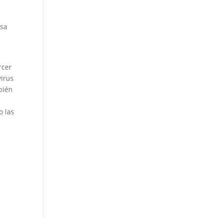
esa
rcer
virus
bién
o las