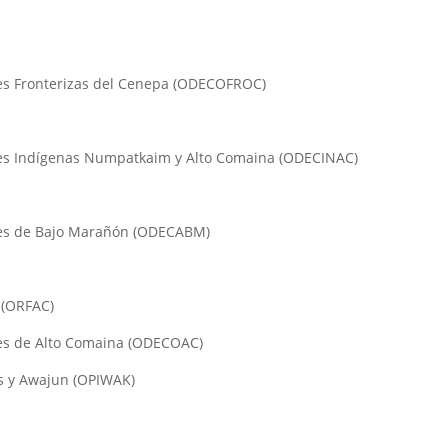
es Fronterizas del Cenepa (ODECOFROC)
des Indígenas Numpatkaim y Alto Comaina (ODECINAC)
des de Bajo Marañón (ODECABM)
)
 (ORFAC)
es de Alto Comaina (ODECOAC)
s y Awajun (OPIWAK)