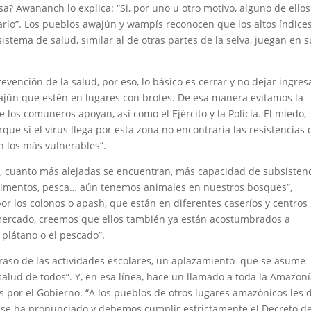
a? Awananch lo explica: “Si, por uno u otro motivo, alguno de ellos
arlo”. Los pueblos awajún y wampís reconocen que los altos índice
istema de salud, similar al de otras partes de la selva, juegan en s
vención de la salud, por eso, lo básico es cerrar y no dejar ingres
wajún que estén en lugares con brotes. De esa manera evitamos la
 los comuneros apoyan, así como el Ejército y la Policía. El miedo,
que si el virus llega por esta zona no encontraría las resistencias 
n los más vulnerables”.
, cuanto más alejadas se encuentran, más capacidad de subsisten
 alimentos, pesca… aún tenemos animales en nuestros bosques”,
por los colonos o apash, que están en diferentes caseríos y centros
mercado, creemos que ellos también ya están acostumbrados a
 plátano o el pescado”.
aso de las actividades escolares, un aplazamiento que se asume
salud de todos”. Y, en esa línea, hace un llamado a toda la Amazon
s por el Gobierno. “A los pueblos de otros lugares amazónicos les 
 se ha pronunciado y debemos cumplir estrictamente el Decreto d