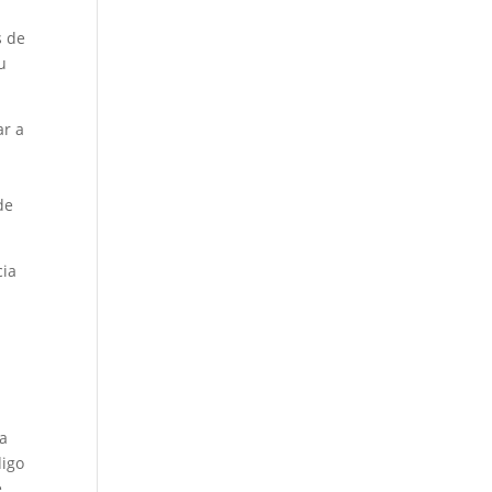
s de
u
ar a
de
cia
ía
digo
e