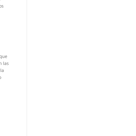
os
 que
n las
la
o