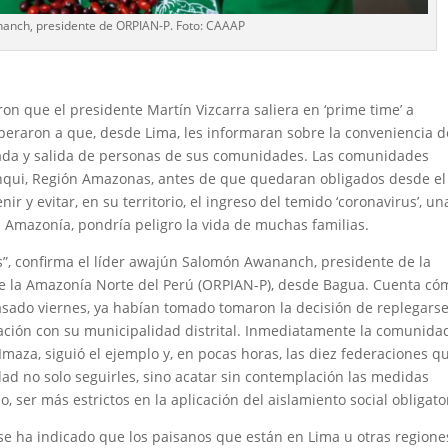
nch, presidente de ORPIAN-P. Foto: CAAAP
ron que el presidente Martín Vizcarra saliera en ‘prime time’ a
peraron a que, desde Lima, les informaran sobre la conveniencia d
entrada y salida de personas de sus comunidades. Las comunidades
nqui, Región Amazonas, antes de que quedaran obligados desde el
 y evitar, en su territorio, el ingreso del temido ‘coronavirus’, un
 Amazonía, pondría peligro la vida de muchas familias.
, confirma el líder awajún Salomón Awananch, presidente de la
e la Amazonía Norte del Perú (ORPIAN-P), desde Bagua. Cuenta có
asado viernes, ya habían tomado tomaron la decisión de replegarse
ación con su municipalidad distrital. Inmediatamente la comunida
Imaza, siguió el ejemplo y, en pocas horas, las diez federaciones q
 no solo seguirles, sino acatar sin contemplación las medidas
, ser más estrictos en la aplicación del aislamiento social obligato
e ha indicado que los paisanos que están en Lima u otras regione