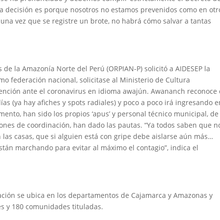
a decisión es porque nosotros no estamos prevenidos como en otr
na vez que se registre un brote, no habrá cómo salvar a tantas
 de la Amazonía Norte del Perú (ORPIAN-P) solicitó a AIDESEP la
o federación nacional, solicitase al Ministerio de Cultura
vención ante el coronavirus en idioma awajún. Awananch reconoce
ías (ya hay afiches y spots radiales) y poco a poco irá ingresando e
ento, han sido los propios ‘apus’ y personal técnico municipal, de 
uniones de coordinación, han dado las pautas. “Ya todos saben que n
 las casas, que si alguien está con gripe debe aislarse aún más…
stán marchando para evitar al máximo el contagio”, indica el
ación se ubica en los departamentos de Cajamarca y Amazonas y
s y 180 comunidades tituladas.